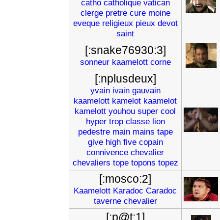
catho
catholique
vatican
clerge
pretre
cure
moine
eveque
religieux
pieux
devot
saint
[:snake76930:3]
sonneur
kaamelott
corne
[:nplusdeux]
yvain
ivain
gauvain
kaamelott
kamelot
kaamelot
kamelott
youhou
super
cool
hyper
trop
classe
lion
pedestre
main
mains
tape
give
high
five
copain
connivence
chevalier
chevaliers
tope
topons
topez
[:mosco:2]
Kaamelott
Karadoc
Caradoc
taverne
chevalier
[:p@t:1]