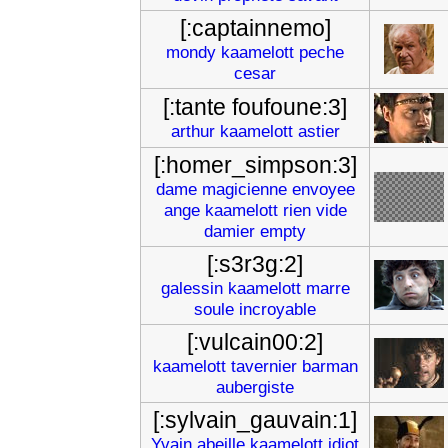
[:captainnemo]
mondy
kaamelott
peche
cesar
[:tante foufoune:3]
arthur
kaamelott
astier
[:homer_simpson:3]
dame
magicienne
envoyee
ange
kaamelott
rien
vide
damier
empty
[:s3r3g:2]
galessin
kaamelott
marre
soule
incroyable
[:vulcain00:2]
kaamelott
tavernier
barman
aubergiste
[:sylvain_gauvain:1]
Yvain
abeille
kaamelott
idiot