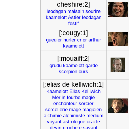
cheshire:2]
leodagan
malsain
sourire
kaamelott
Astier
leodagan
festif
[:cougy:1]
gueuler
hurler
crier
arthur
kaamelott
[:mouaiff:2]
grudu
kaamelott
garde
scorpion
ours
[:elias de kelliwich:1]
Kaamelott
Elias
Kelliwich
Merlin
fourbe
magie
enchanteur
sorcier
sorcellerie
mage
magicien
alchimie
alchimiste
medium
voyant
astrologue
oracle
devin
prophete
savant