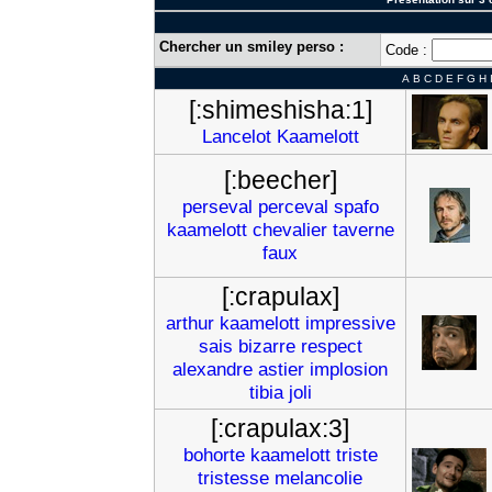
Chercher un smiley perso :
Code :
A
B
C
D
E
F
G
H
[:shimeshisha:1]
Lancelot
Kaamelott
[:beecher]
perseval
perceval
spafo
kaamelott
chevalier
taverne
faux
[:crapulax]
arthur
kaamelott
impressive
sais
bizarre
respect
alexandre
astier
implosion
tibia
joli
[:crapulax:3]
bohorte
kaamelott
triste
tristesse
melancolie