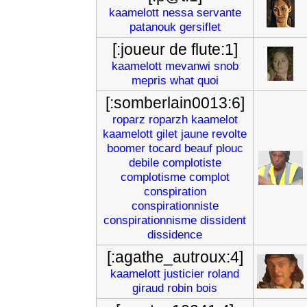
kaamelott
nessa
servante
patanouk
gersiflet
[:joueur de flute:1]
kaamelott
mevanwi
snob
mepris
what
quoi
[:somberlain0013:6]
roparz
roparzh
kaamelot
kaamelott
gilet
jaune
revolte
boomer
tocard
beauf
plouc
debile
complotiste
complotisme
complot
conspiration
conspirationniste
conspirationnisme
dissident
dissidence
[:agathe_autroux:4]
kaamelott
justicier
roland
giraud
robin
bois