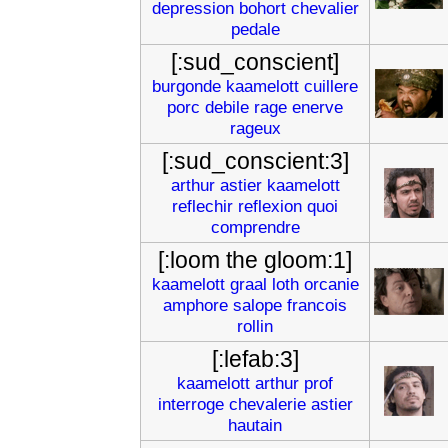
depression
bohort
chevalier
pedale
[:sud_conscient]
burgonde
kaamelott
cuillere
porc
debile
rage
enerve
rageux
[:sud_conscient:3]
arthur
astier
kaamelott
reflechir
reflexion
quoi
comprendre
[:loom the gloom:1]
kaamelott
graal
loth
orcanie
amphore
salope
francois
rollin
[:lefab:3]
kaamelott
arthur
prof
interroge
chevalerie
astier
hautain