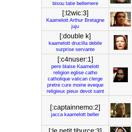
bisou
tatie
bellemere
[:l2wic:3]
Kaamelott
Arthur
Bretagne
juju
[:double k]
kaamelott
drucilla
debile
surprise
servante
[:c4nuser:1]
pere
blaise
Kaamelott
religion
eglise
catho
catholique
vatican
clerge
pretre
cure
moine
eveque
religieux
pieux
devot
saint
[:captainnemo:2]
jacca
kaamelott
beller
[:le petit tiburce:3]