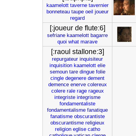
kaamelott
taverne
tavernier
bonneteau
taupe
oeil
joueur
regard
[:joueur de flute:6]
sefriane
kaamelott
bagarre
quoi
what
marave
[:raoul stallone:3]
repurgateur
inquisiteur
inquisition
kaamelott
elie
semoun
tare
dingue
folie
cingle
degenere
dement
demence
enerve
colereux
colere
rale
rage
rageux
integriste
integrisme
fondamentaliste
fondamentalisme
fanatique
fanatisme
obscurantiste
obscurantisme
religieux
religion
eglise
catho
catholique
vatican
clerge