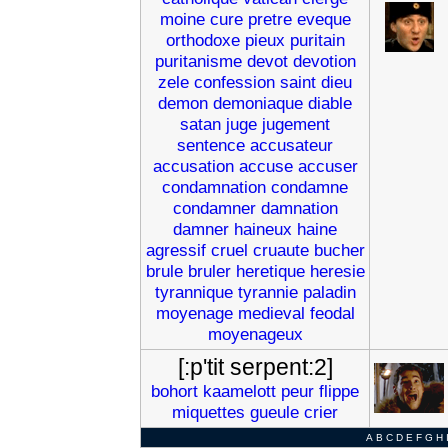
moine
cure
pretre
eveque
orthodoxe
pieux
puritain
puritanisme
devot
devotion
zele
confession
saint
dieu
demon
demoniaque
diable
satan
juge
jugement
sentence
accusateur
accusation
accuse
accuser
condamnation
condamne
condamner
damnation
damner
haineux
haine
agressif
cruel
cruaute
bucher
brule
bruler
heretique
heresie
tyrannique
tyrannie
paladin
moyenage
medieval
feodal
moyenageux
[:p'tit serpent:2]
bohort
kaamelott
peur
flippe
miquettes
gueule
crier
A
B
C
D
E
F
G
H