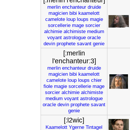
[:merlin l'enchanteur]
merlin
enchanteur
druide
magicien
bibi
kaamelott
camelote
loup
loups
magie
sorcellerie
mage
sorcier
alchimie
alchimiste
medium
voyant
astrologue
oracle
devin
prophete
savant
genie
[:merlin
l'enchanteur:3]
merlin
enchanteur
druide
magicien
bibi
kaamelott
camelote
loup
loups
chier
fiole
magie
sorcellerie
mage
sorcier
alchimie
alchimiste
medium
voyant
astrologue
oracle
devin
prophete
savant
genie
[:l2wic]
Kaamelott
Ygerne
Tintagel