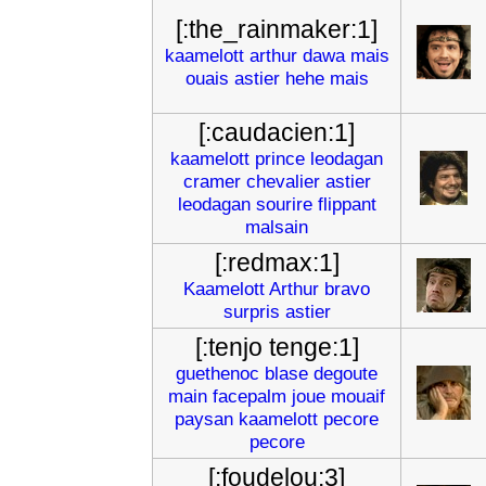
[:the_rainmaker:1]
kaamelott
arthur
dawa
mais
ouais
astier
hehe
mais
[:caudacien:1]
kaamelott
prince
leodagan
cramer
chevalier
astier
leodagan
sourire
flippant
malsain
[:redmax:1]
Kaamelott
Arthur
bravo
surpris
astier
[:tenjo tenge:1]
guethenoc
blase
degoute
main
facepalm
joue
mouaif
paysan
kaamelott
pecore
pecore
[:foudelou:3]