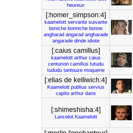
heureux
[:homer_simpson:4]
kaamelott
servante
suivante
boniche
bonniche
bonne
angharad
angarad
angharade
angarade
dinde
idiote
[:caius camillus]
kaamelott
arthur
caius
centurion
camillus
tutudu
tududu
tantouze
moquerie
[:elias de kelliwich:4]
Kaamelott
publius
servius
capito
arthur
dans
[:shimeshisha:4]
Lancelot
Kaamelott