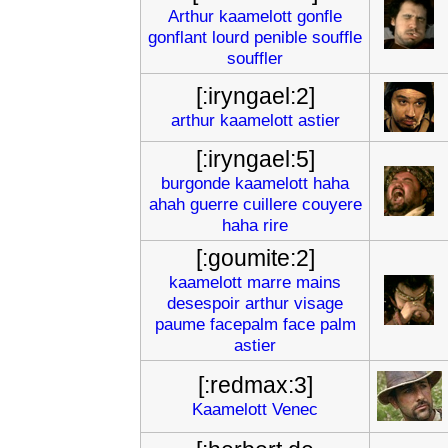
Arthur
kaamelott
gonfle
gonflant
lourd
penible
souffle
souffler
[:iryngael:2]
arthur
kaamelott
astier
[:iryngael:5]
burgonde
kaamelott
haha
ahah
guerre
cuillere
couyere
haha
rire
[:goumite:2]
kaamelott
marre
mains
desespoir
arthur
visage
paume
facepalm
face
palm
astier
[:redmax:3]
Kaamelott
Venec