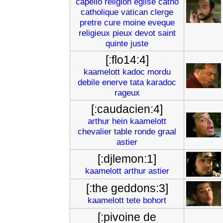
capello
religion
eglise
catho
catholique
vatican
clerge
pretre
cure
moine
eveque
religieux
pieux
devot
saint
quinte
juste
[:flo14:4]
kaamelott
kadoc
mordu
debile
enerve
tata
karadoc
rageux
[:caudacien:4]
arthur
hein
kaamelott
chevalier
table
ronde
graal
astier
[:djlemon:1]
kaamelott
arthur
astier
[:the geddons:3]
kaamelott
tete
bohort
[:pivoine de