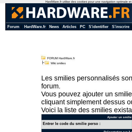
HardWare.fr utilise des cookies pour une navigation optimale et de
Forum
|
HardWare.fr
|
News
|
Articles
|
PC
|
S'identifier
|
S'inscrire
FORUM HardWare.fr
Wiki smilies
Les smilies personnalisés sont
forum.
Vous pouvez ajouter un smilie
cliquant simplement dessus ou
Voici la liste des smilies exista
Ajouter un smilie
Entrer le code du smilie perso :
Présentation sur 3