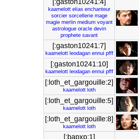
[:gaston10241:4]
kaamelott
elias
enchanteur
sorcier
sorcellerie
mage
magie
merlin
medium
voyant
astrologue
oracle
devin
prophete
savant
[:gaston10241:7]
kaamelott
leodagan
ennui
pfff
[:gaston10241:10]
kaamelott
leodagan
ennui
pfff
[:loth_et_gargouille:2]
kaamelott
loth
[:loth_et_gargouille:5]
kaamelott
loth
[:loth_et_gargouille:8]
kaamelott
loth
[:bapxp:1]