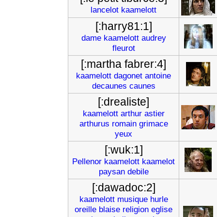
lancelot
kaamelott
[:harry81:1]
dame
kaamelott
audrey
fleurot
[:martha fabrer:4]
kaamelott
dagonet
antoine
decaunes
caunes
[:drealiste]
kaamelott
arthur
astier
arthurus
romain
grimace
yeux
[:wuk:1]
Pellenor
kaamelott
kaamelot
paysan
debile
[:dawadoc:2]
kaamelott
musique
hurle
oreille
blaise
religion
eglise