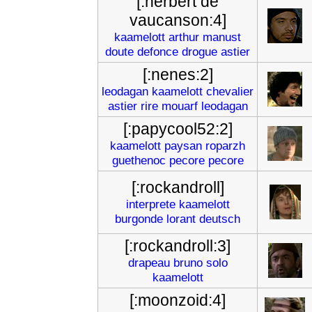
[:herbert de
vaucanson:4]
kaamelott
arthur
manust
doute
defonce
drogue
astier
[:nenes:2]
leodagan
kaamelott
chevalier
astier
rire
mouarf
leodagan
[:papycool52:2]
kaamelott
paysan
roparzh
guethenoc
pecore
pecore
[:rockandroll]
interprete
kaamelott
burgonde
lorant
deutsch
[:rockandroll:3]
drapeau
bruno
solo
kaamelott
[:moonzoid:4]