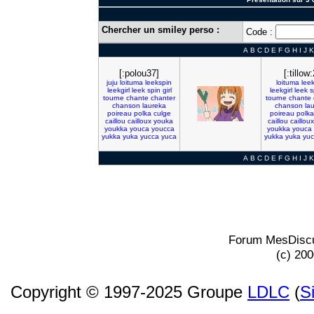
Chercher un smiley perso :
Code :
A
B
C
D
E
F
G
H
I
J
K
[:polou37]
[:tillow:
juju
loituma
leekspin
loituma
lee
leekgirl
leek
spin
girl
leekgirl
leek
s
tourne
chante
chanter
tourne
chante
chanson
laureka
chanson
la
poireau
polka
culge
poireau
polka
caillou
cailloux
youka
caillou
cailloux
youkka
youca
youcca
youkka
youca
yukka
yuka
yucca
yuca
yukka
yuka
yu
A
B
C
D
E
F
G
H
I
J
K
Forum MesDiscu
(c) 20
Copyright © 1997-2025 Groupe
LDLC
(
S