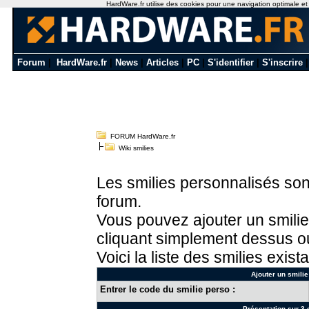
HardWare.fr utilise des cookies pour une navigation optimale et de
Forum
|
HardWare.fr
|
News
|
Articles
|
PC
|
S'identifier
|
S'inscrire
FORUM HardWare.fr
Wiki smilies
Les smilies personnalisés sont
forum.
Vous pouvez ajouter un smilie
cliquant simplement dessus ou
Voici la liste des smilies exista
Ajouter un smilie
Entrer le code du smilie perso :
Présentation sur 3