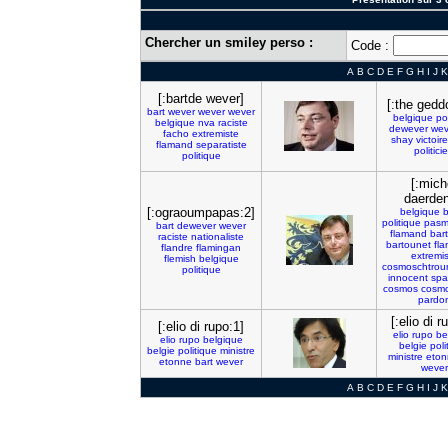
Chercher un smiley perso :
Code :
A
B
C
D
E
F
G
H
I
J
K
[:bartde wever]
[:the gedd
bart
wever
wever
wever
belgique
po
belgique
nva
raciste
dewever
wev
facho
extremiste
shay
victoire
flamand
separatiste
politici
politique
[:mich
daerden
[:ograoumpapas:2]
belgique
b
politique
pasm
bart
dewever
wever
flamand
bart
raciste
nationaliste
bartounet
fl
flandre
flamingan
extremi
flemish
belgique
cosmoschtrou
politique
innocent
spa
cosmos
cosm
pardo
[:elio di r
[:elio di rupo:1]
elio
rupo
be
elio
rupo
belgique
belgie
poli
belgie
politique
ministre
ministre
eton
etonne
bart
wever
wever
A
B
C
D
E
F
G
H
I
J
K