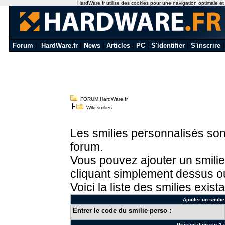
HardWare.fr utilise des cookies pour une navigation optimale et de
Forum
|
HardWare.fr
|
News
|
Articles
|
PC
|
S'identifier
|
S'inscrire
FORUM HardWare.fr
Wiki smilies
Les smilies personnalisés sont
forum.
Vous pouvez ajouter un smilie
cliquant simplement dessus ou
Voici la liste des smilies exista
Ajouter un smilie
Entrer le code du smilie perso :
Présentation sur 3