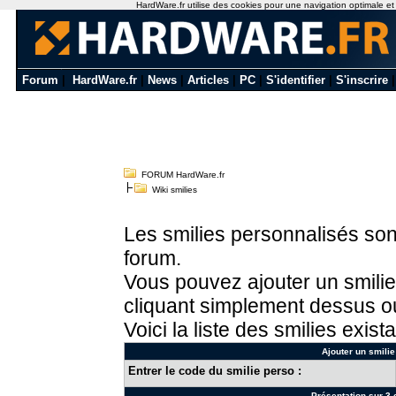
HardWare.fr utilise des cookies pour une navigation optimale et de
Forum
|
HardWare.fr
|
News
|
Articles
|
PC
|
S'identifier
|
S'inscrire
FORUM HardWare.fr
Wiki smilies
Les smilies personnalisés sont
forum.
Vous pouvez ajouter un smilie
cliquant simplement dessus ou
Voici la liste des smilies exista
Ajouter un smilie
Entrer le code du smilie perso :
Présentation sur 3