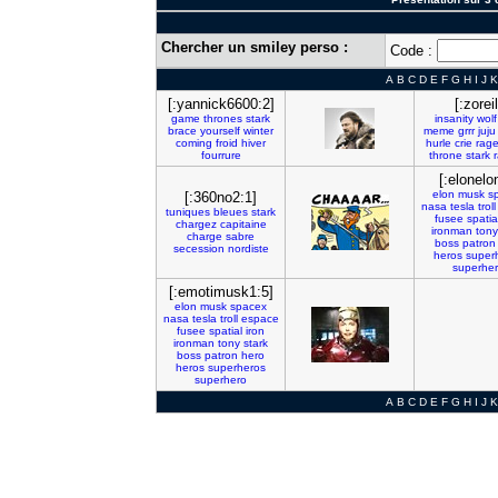
Chercher un smiley perso :
Code :
A
B
C
D
E
F
G
H
I
J
K
[:yannick6600:2]
[:zoreil
game
thrones
stark
insanity
wolf
brace
yourself
winter
meme
grrr
juju
coming
froid
hiver
hurle
crie
rag
fourrure
throne
stark
[:elonelo
elon
musk
s
[:360no2:1]
nasa
tesla
troll
tuniques
bleues
stark
fusee
spatia
chargez
capitaine
ironman
tony
charge
sabre
boss
patron
secession
nordiste
heros
super
superhe
[:emotimusk1:5]
elon
musk
spacex
nasa
tesla
troll
espace
fusee
spatial
iron
ironman
tony
stark
boss
patron
hero
heros
superheros
superhero
A
B
C
D
E
F
G
H
I
J
K