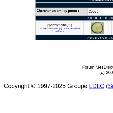
Chercher un smiley perso :
Code :
A
B
C
D
E
F
G
H
I
J
K
[:pdbzombifiay:2]
concombre
kiveu
juju
triste
tristesse
malheur
A
B
C
D
E
F
G
H
I
J
K
Forum MesDiscu
(c) 20
Copyright © 1997-2025 Groupe
LDLC
(
S