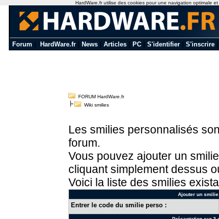
HardWare.fr utilise des cookies pour une navigation optimale et de
Forum
|
HardWare.fr
|
News
|
Articles
|
PC
|
S'identifier
|
S'inscrire
FORUM HardWare.fr
Wiki smilies
Les smilies personnalisés sont
forum.
Vous pouvez ajouter un smilie
cliquant simplement dessus ou
Voici la liste des smilies exista
Ajouter un smilie
Entrer le code du smilie perso :
Présentation sur 3