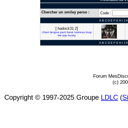
Chercher un smiley perso :
Code :
A
B
C
D
E
F
G
H
I
J
K
[:hadock31:2]
chien
langue
pant
bave
traineau
loup
tire
juju
husky
A
B
C
D
E
F
G
H
I
J
K
Forum MesDiscu
(c) 20
Copyright © 1997-2025 Groupe
LDLC
(
S