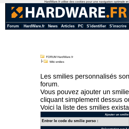
HardWare.fr utilise des cookies pour une navigation optimale et de
Forum
|
HardWare.fr
|
News
|
Articles
|
PC
|
S'identifier
|
S'inscrire
FORUM HardWare.fr
Wiki smilies
Les smilies personnalisés sont
forum.
Vous pouvez ajouter un smilie
cliquant simplement dessus ou
Voici la liste des smilies exista
Ajouter un smilie
Entrer le code du smilie perso :
Présentation sur 3