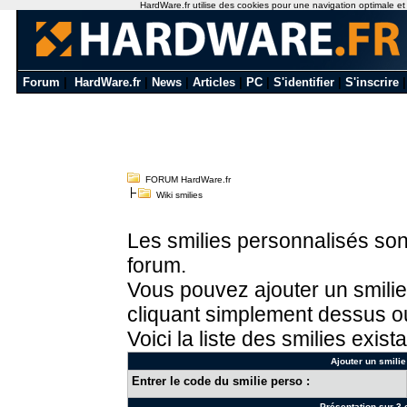
HardWare.fr utilise des cookies pour une navigation optimale et de
Forum
|
HardWare.fr
|
News
|
Articles
|
PC
|
S'identifier
|
S'inscrire
FORUM HardWare.fr
Wiki smilies
Les smilies personnalisés sont
forum.
Vous pouvez ajouter un smilie
cliquant simplement dessus ou
Voici la liste des smilies exista
Ajouter un smilie
Entrer le code du smilie perso :
Présentation sur 3