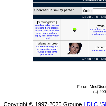
Chercher un smiley perso :
Code :
A
B
C
D
E
F
G
H
I
J
K
[:chtiungdor:1]
vert
dents
dent
sourire
[:wade:
rire
bete
fier
perplexe
green
face
gr
content
tete
verte
shit
vert
verte
m
tapay
compris
lapin
moralisateur
r
tapay
idiot
smiley
hein
quoi
[:vilaine ambree]
valerie
benaim
genie
[:fazero
recuperation
recup
carte
france
touche
poste
tpmp
plante
verte
A
B
C
D
E
F
G
H
I
J
K
Forum MesDiscu
(c) 20
Copyright © 1997-2025 Groupe
LDLC
(
S