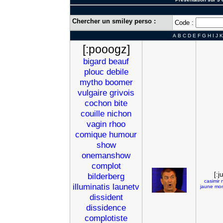
Chercher un smiley perso :
Code :
A
B
C
D
E
F
G
H
I
J
K
[:pooogz]
bigard
beauf
plouc
debile
mytho
boomer
vulgaire
grivois
cochon
bite
couille
nichon
vagin
rhoo
comique
humour
show
onemanshow
complot
[:j
bilderberg
casimir
illuminatis
launetv
jaune
mon
dissident
dissidence
complotiste