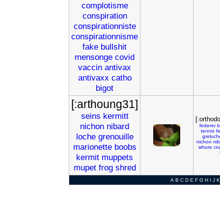
complotisme
conspiration
conspirationniste
conspirationnisme
fake
bullshit
mensonge
covid
vaccin
antivax
antivaxx
catho
bigot
[:arthoung31]
seins
kermitt
[:orthodo
nichon
nibard
federer
b
tennix
f
loche
grenouille
greluch
nichon
ni
marionette
boobs
whore
cr
kermit
muppets
mupet
frog
shred
A
B
C
D
E
F
G
H
I
J
K