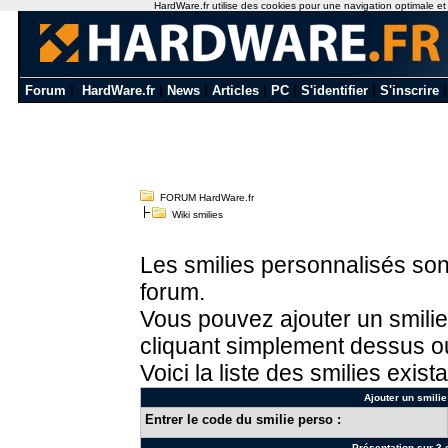
HardWare.fr utilise des cookies pour une navigation optimale et de
Forum
|
HardWare.fr
|
News
|
Articles
|
PC
|
S'identifier
|
S'inscrire
FORUM HardWare.fr
Wiki smilies
Les smilies personnalisés sont
forum.
Vous pouvez ajouter un smilie
cliquant simplement dessus ou
Voici la liste des smilies exista
Ajouter un smilie
Entrer le code du smilie perso :
Présentation sur 3