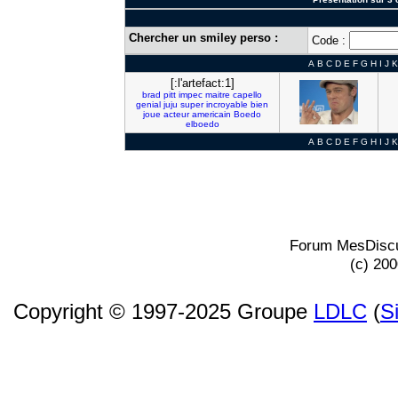
Chercher un smiley perso :
Code :
A
B
C
D
E
F
G
H
I
J
K
[:l'artefact:1]
brad
pitt
impec
maitre
capello
genial
juju
super
incroyable
bien
joue
acteur
americain
Boedo
elboedo
A
B
C
D
E
F
G
H
I
J
K
Forum MesDiscu
(c) 20
Copyright © 1997-2025 Groupe
LDLC
(
S