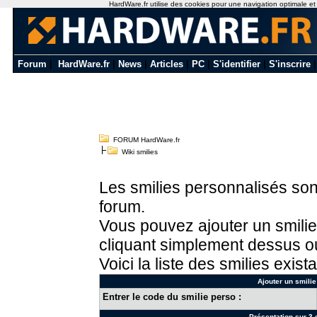
HardWare.fr utilise des cookies pour une navigation optimale et de
Forum
|
HardWare.fr
|
News
|
Articles
|
PC
|
S'identifier
|
S'inscrire
FORUM HardWare.fr
Wiki smilies
Les smilies personnalisés sont
forum.
Vous pouvez ajouter un smilie
cliquant simplement dessus ou
Voici la liste des smilies exista
Ajouter un smilie
Entrer le code du smilie perso :
Présentation sur 3