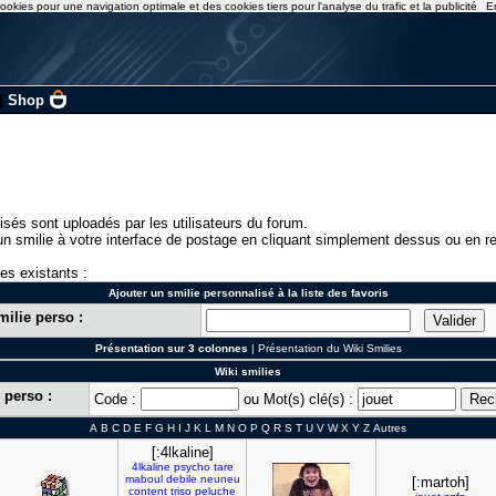
ookies pour une navigation optimale et des cookies tiers pour l'analyse du trafic et la publicité
E
|
Shop
isés sont uploadés par les utilisateurs du forum.
n smilie à votre interface de postage en cliquant simplement dessus ou en re
ies existants :
Ajouter un smilie personnalisé à la liste des favoris
milie perso :
Présentation sur 3 colonnes
|
Présentation du Wiki Smilies
Wiki smilies
 perso :
Code :
ou Mot(s) clé(s) :
A
B
C
D
E
F
G
H
I
J
K
L
M
N
O
P
Q
R
S
T
U
V
W
X
Y
Z
Autres
[:4lkaline]
4lkaline
psycho
tare
maboul
debile
neuneu
[:martoh]
content
triso
peluche