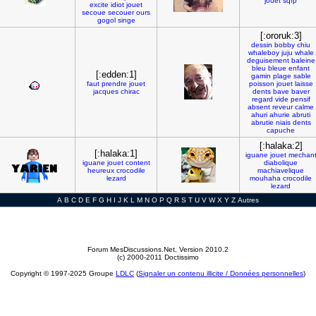
jouet
sqfp
excite
idiot
jouet
secoue
secouer
ours
gogol
singe
[:ororuk:3]
dessin
bobby
chiu
whaleboy
juju
whale
deguisement
baleine
bleu
bleue
enfant
[:edden:1]
gamin
plage
sable
faut
prendre
jouet
poisson
jouet
laisse
jacques
chirac
dents
bave
baver
regard
vide
pensif
absent
reveur
calme
ahuri
ahurie
abruti
abrutie
niais
dents
capuche
[:halaka:2]
[:halaka:1]
iguane
jouet
mechan
iguane
jouet
content
diabolique
heureux
crocodile
machiavelique
lezard
mouhaha
crocodile
lezard
A
B
C
D
E
F
G
H
I
J
K
L
M
N
O
P
Q
R
S
T
U
V
W
X
Y
Z
Autres
Forum MesDiscussions.Net
, Version 2010.2
(c) 2000-2011 Doctissimo
Copyright © 1997-2025 Groupe
LDLC
(
Signaler un contenu illicite / Données personnelles
)