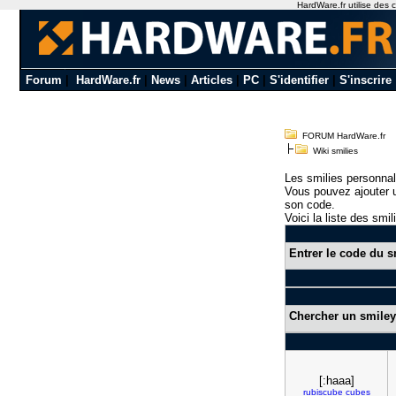
HardWare.fr utilise des c
Forum
|
HardWare.fr
|
News
|
Articles
|
PC
|
S'identifier
|
S'inscrire
FORUM HardWare.fr
Wiki smilies
Les smilies personnal
Vous pouvez ajouter u
son code.
Voici la liste des smil
Entrer le code du s
Chercher un smiley
[:haaa]
rubiscube
cubes