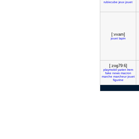
rubixcube
jeux
jouet
[:vvam]
jouet
lapin
[:zog79:6]
playmobil
yarien
lrem
fake
news
macron
marche
marcheur
jouet
figurine