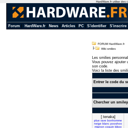
HardWare.fr utilise des c
Forum
|
HardWare.fr
|
News
|
Articles
|
PC
|
S'identifier
|
S'inscrire
FORUM HardWare.fr
Wiki smilies
Les smilies personnal
Vous pouvez ajouter u
son code.
Voici la liste des smil
Entrer le code du s
Chercher un smiley
[:tenaka]
plue
rave
bonhomme
neige
blanc
pooshoo
mignon
coquin
kikoo