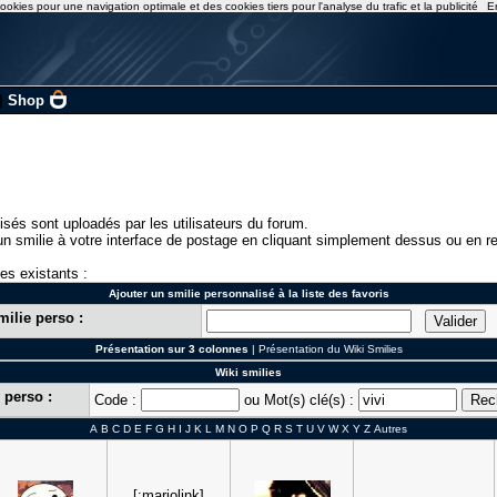
ookies pour une navigation optimale et des cookies tiers pour l'analyse du trafic et la publicité
E
|
Shop
isés sont uploadés par les utilisateurs du forum.
n smilie à votre interface de postage en cliquant simplement dessus ou en re
ies existants :
Ajouter un smilie personnalisé à la liste des favoris
milie perso :
Présentation sur 3 colonnes
|
Présentation du Wiki Smilies
Wiki smilies
 perso :
Code :
ou Mot(s) clé(s) :
A
B
C
D
E
F
G
H
I
J
K
L
M
N
O
P
Q
R
S
T
U
V
W
X
Y
Z
Autres
[:mariolink]