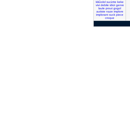
kikoolol
sucette
keke
vivi
debile
idiot
genre
laule
prout
gogol
autiste
naze
implore
implorant
suck
piece
croque