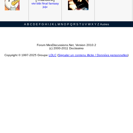
vivi
bibi
final
fantasy
juju
A
B
C
D
E
F
G
H
I
J
K
L
M
N
O
P
Q
R
S
T
U
V
W
X
Y
Z
Autres
Forum MesDiscussions.Net
, Version 2010.2
(c) 2000-2011 Doctissimo
Copyright © 1997-2025 Groupe
LDLC
(
Signaler un contenu illicite / Données personnelles
)