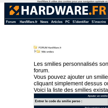
HardWare.fr utilise des cookies pour une navigation optimale et de
Forum
|
HardWare.fr
|
News
|
Articles
|
PC
|
S'identifier
|
S'inscrire
FORUM HardWare.fr
Wiki smilies
Les smilies personnalisés sont
forum.
Vous pouvez ajouter un smilie
cliquant simplement dessus ou
Voici la liste des smilies exista
Ajouter un smilie
Entrer le code du smilie perso :
Présentation sur 3