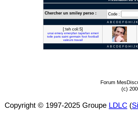
Chercher un smiley perso :
Code :
A
B
C
D
E
F
G
H
I
J
K
[:teh coli:5]
unai
emery
emeryfan
tapiefan
emeri
toile
paris
saint
germain
foot
football
valeurs
travail
A
B
C
D
E
F
G
H
I
J
K
Forum MesDiscu
(c) 20
Copyright © 1997-2025 Groupe
LDLC
(
S