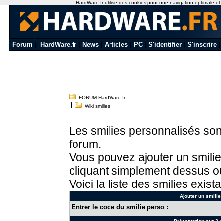
HardWare.fr utilise des cookies pour une navigation optimale et de
Forum
|
HardWare.fr
|
News
|
Articles
|
PC
|
S'identifier
|
S'inscrire
FORUM HardWare.fr
Wiki smilies
Les smilies personnalisés sont
forum.
Vous pouvez ajouter un smilie
cliquant simplement dessus ou
Voici la liste des smilies exista
Ajouter un smilie
Entrer le code du smilie perso :
Présentation sur 3