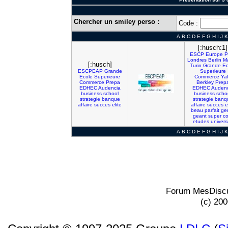
Chercher un smiley perso :
Code :
A
B
C
D
E
F
G
H
I
J
K
[:husch:1]
ESCP
Europe
P
Londres
Berlin
Ma
[:husch]
Turin
Grande
Ec
ESCPEAP
Grande
Superieure
Ecole
Superieure
Commerce
Ya
Commerce
Prepa
Berkley
Prep
EDHEC
Audencia
EDHEC
Audenc
business
school
business
scho
strategie
banque
strategie
banq
affaire
succes
elite
affaire
succes
e
beau
parfait
gen
geant
super
co
etudes
univers
A
B
C
D
E
F
G
H
I
J
K
Forum MesDiscu
(c) 20