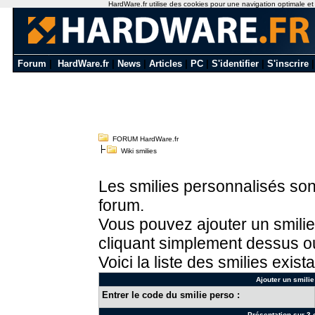
HardWare.fr utilise des cookies pour une navigation optimale et de
Forum
|
HardWare.fr
|
News
|
Articles
|
PC
|
S'identifier
|
S'inscrire
FORUM HardWare.fr
Wiki smilies
Les smilies personnalisés sont
forum.
Vous pouvez ajouter un smilie
cliquant simplement dessus ou
Voici la liste des smilies exista
Ajouter un smilie
Entrer le code du smilie perso :
Présentation sur 3