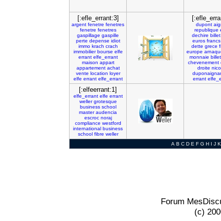
[:efle_errant:3]
[:efle_erra
argent
fenetre
fenetres
dupont
ai
fenetre
fenetres
republique
gaspillage
gaspille
dechire
billet
perte
depense
idiot
euros
francs
immo
krach
crach
dette
grece
immobilier
bourse
elfe
europe
arnaqu
errant
elfe_errant
monnaie
billet
maison
appart
chevenement
appartement
achat
droite
nico
vente
location
loyer
duponaigna
elfe
errant
elfe_errant
errant
elfe_e
[:elfeerrant:1]
elfe_errant
elfe
errant
weller
grotesque
business
school
master
audencia
escroc
noraj
compliance
westford
international
business
school
fibre
weller
A
B
C
D
E
F
G
H
I
J
K
Forum MesDiscu
(c) 20