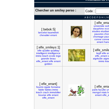
Chercher un smiley perso :
Code :
A
B
C
D
E
F
G
H
I
J
K
[:elfe_erra
universite
so
dauphine
eco
[:bebok:5]
etudes
etudian
lancelot
kaamelott
pauvres
cho
chevalier
errant
chomage
pau
conne
conne
errant
harv
[:elfe_smileys:1]
[:elfe_smil
elfe
qualite
qualitay
intelligent
intelligence
leg9
elfe
er
immo
krach
ecole
inge
elfe_errant
grande
beau
aigritude
aigre
elfe_errant
elfe
errant
immo
kra
golden
[:efle_errant]
[:efle_erra
fourmi
cigale
fontaine
fable
fables
immo
paris
faculte
un
krach
crach
immobilier
mongol
niais
h
bourse
elfe
errant
errant
elfe_e
elfe_errant