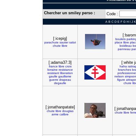
Chercher un smiley perso :
Code :
A
B
C
D
E
F
G
H
I
J
K
[:barom
[:icepig]
boulets
parkin
parachute
sauter
salut
place
libre
plac
chute
libre
boidleau
bo
panneau
pa
[:adama37:3]
[:white j
france
libre
croix
haha
rattr
lorraine
resistance
branches
br
resistant
liberation
professionne
gaulle
gaullisme
nelson
simpso
guerre
drapeau
figure
attrape
degaulle
chute
lib
[:jonathanpatate]
[:jonathanpa
chute
libre
douglas
chute
libre
fem
arme
calibre