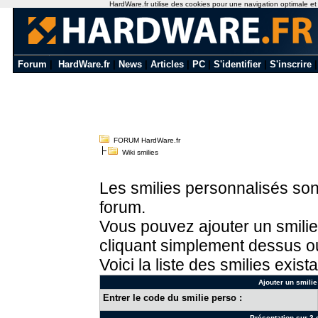
HardWare.fr utilise des cookies pour une navigation optimale et de
Forum
|
HardWare.fr
|
News
|
Articles
|
PC
|
S'identifier
|
S'inscrire
FORUM HardWare.fr
Wiki smilies
Les smilies personnalisés sont
forum.
Vous pouvez ajouter un smilie
cliquant simplement dessus ou
Voici la liste des smilies exista
Ajouter un smilie
Entrer le code du smilie perso :
Présentation sur 3