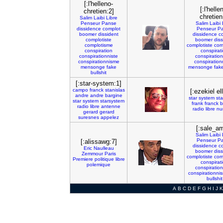
[:l'helleno-
[:l'helle
chretien:2]
chretien
Salim
Laibi
Libre
Penseur
Panse
Salim
Laibi
dissidence
complot
Penseur
P
boomer
dissident
dissidence
c
complotiste
boomer
diss
complotisme
complotiste
com
conspiration
conspirat
conspirationniste
conspiration
conspirationnisme
conspiratio
mensonge
fake
mensonge
fak
bullshit
[:star-system:1]
campo
franck
stanislas
[:ezekiel ell
andre
andre
bargine
star
system
st
star
system
starsystem
frank
franck
b
radio
libre
antenne
radio
libre
nu
gerard
gerard
suresnes
appelez
[:sale_am
Salim
Laibi
Penseur
P
[:alissawg:7]
dissidence
c
Eric
Naulleau
boomer
diss
Zemmour
Paris
complotiste
com
Premiere
politique
libre
conspirat
polemique
conspiration
conspirationni
bullshit
A
B
C
D
E
F
G
H
I
J
K