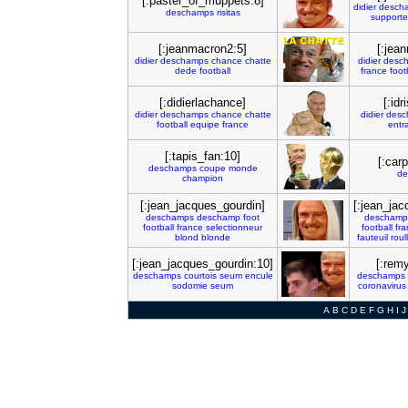
[:paster_of_muppets:8]
didier
desch
deschamps
risitas
supporte
[:jeanmacron2:5]
[:jea
didier
deschamps
chance
chatte
didier
desc
dede
football
france
foot
[:didierlachance]
[:id
didier
deschamps
chance
chatte
didier
desc
football
equipe
france
entr
[:tapis_fan:10]
[:car
deschamps
coupe
monde
de
champion
[:jean_jacques_gourdin]
[:jean_jac
deschamps
deschamp
foot
deschamp
football
france
selectionneur
football
fra
blond
blonde
fauteuil
roul
[:jean_jacques_gourdin:10]
[:remy
deschamps
courtois
seum
encule
deschamps
sodomie
seum
coronavirus
A
B
C
D
E
F
G
H
I
J