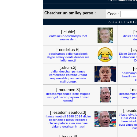
Chercher un smiley perso :
Code :
A
B
C
D
E
F
G
H
I
J
[:clubic]
[:
entraineur
deschamps
foot
didier
de
sourire
dent
de
[:cordelius:6]
[:a
deschamps
didier
facebook
Didier
Desch
skype
smiley
dents
dentier
rire
Entraineur
lolilol
emoji
D
[:skum:2]
[:
didier
deschamps
france
deschamp
conference
entraineur
foot
brazil
trav
responsable
pasmoi
triste
p
malheureux
[:moutrave:3]
[:mo
deschamps
teube
bete
stupide
deschamps
mongol
pecno
paysan
homer
mongol
pe
owned
[:lesod
[:lesodomiseurfou:3]
thiago
silva
b
france
football
1998
2014
didier
1998
2014
deschamps
bleus
tricolores
bleus
tricol
chicos
patrice
evra
zinedine
evra
zinedin
zidane
goal
samir
nasri
nas
[:tennix:4]