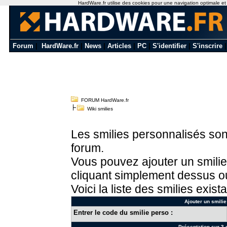
HardWare.fr utilise des cookies pour une navigation optimale et de
Forum
|
HardWare.fr
|
News
|
Articles
|
PC
|
S'identifier
|
S'inscrire
FORUM HardWare.fr
Wiki smilies
Les smilies personnalisés sont
forum.
Vous pouvez ajouter un smilie
cliquant simplement dessus ou
Voici la liste des smilies exista
Ajouter un smilie
Entrer le code du smilie perso :
Présentation sur 3