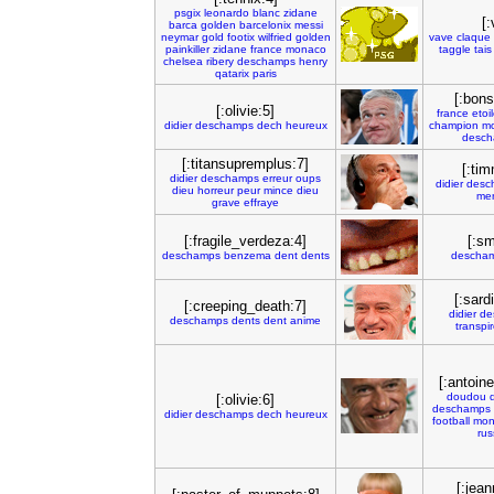
psgix
leonardo
blanc
zidane
[:
barca
golden
barcelonix
messi
neymar
gold
footix
wilfried
golden
vave
claque
painkiller
zidane
france
monaco
taggle
tais
chelsea
ribery
deschamps
henry
qatarix
paris
[:bons
[:olivie:5]
france
etoi
didier
deschamps
dech
heureux
champion
m
desc
[:titansupremplus:7]
[:ti
didier
deschamps
erreur
oups
didier
desc
dieu
horreur
peur
mince
dieu
me
grave
effraye
[:fragile_verdeza:4]
[:s
deschamps
benzema
dent
dents
descha
[:sard
[:creeping_death:7]
didier
de
deschamps
dents
dent
anime
transpi
[:antoine
doudou
[:olivie:6]
deschamps
didier
deschamps
dech
heureux
football
mon
rus
[:jea