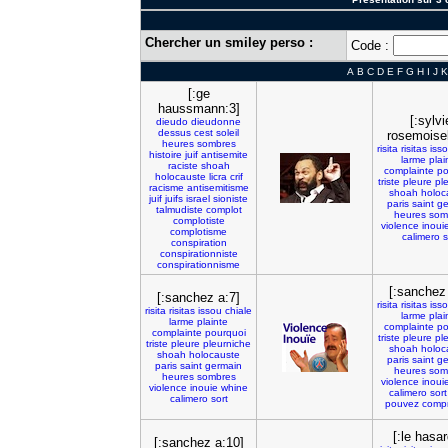
Chercher un smiley perso :
Code :
A
B
C
D
E
F
G
H
I
J
K
[:ge
haussmann:3]
[:sylvi
dieudo
dieudonne
dessus
cest
soleil
rosemoisel
heures
sombres
risita
risitas
iss
histoire
juif
antisemite
larme
plai
raciste
shoah
complainte
po
holocauste
licra
crif
triste
pleure
pl
racisme
antisemitisme
shoah
holoc
juif
juifs
israel
sioniste
paris
saint
ge
talmudiste
complot
heures
som
complotiste
violence
inoui
complotisme
calimero
s
conspiration
conspirationniste
conspirationnisme
[:sanchez
[:sanchez a:7]
risita
risitas
iss
risita
risitas
issou
chiale
larme
plai
larme
plainte
complainte
po
complainte
pourquoi
triste
pleure
pl
triste
pleure
pleurniche
shoah
holoc
shoah
holocauste
paris
saint
ge
paris
saint
germain
heures
som
heures
sombres
violence
inoui
violence
inouie
whine
calimero
sort
calimero
sort
pouvez
comp
[:le hasar
[:sanchez a:10]