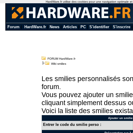
HardWare.fr utilise des cookies pour une navigation optimale et de
Forum
|
HardWare.fr
|
News
|
Articles
|
PC
|
S'identifier
|
S'inscrire
FORUM HardWare.fr
Wiki smilies
Les smilies personnalisés sont
forum.
Vous pouvez ajouter un smilie
cliquant simplement dessus ou
Voici la liste des smilies exista
Ajouter un smilie
Entrer le code du smilie perso :
Présentation sur 3