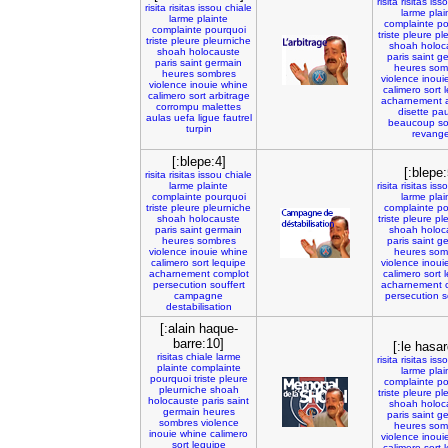
risita
risitas
iss
risita
risitas
issou
chiale
larme
plai
larme
plainte
complainte
po
complainte
pourquoi
triste
pleure
pl
triste
pleure
pleurniche
shoah
holoc
shoah
holocauste
paris
saint
ge
paris
saint
germain
heures
som
heures
sombres
violence
inoui
violence
inouie
whine
calimero
sort
calimero
sort
arbitrage
acharnement
corrompu
malettes
disette
pau
aulas
uefa
ligue
fautrel
beaucoup
so
turpin
revang
[:blepe:4]
[:blepe:
risita
risitas
issou
chiale
larme
plainte
risita
risitas
iss
complainte
pourquoi
larme
plai
triste
pleure
pleurniche
complainte
po
shoah
holocauste
triste
pleure
pl
paris
saint
germain
shoah
holoc
heures
sombres
paris
saint
ge
violence
inouie
whine
heures
som
calimero
sort
lequipe
violence
inoui
acharnement
complot
calimero
sort
persecution
souffert
acharnement
campagne
persecution
s
destabilisation
[:alain haque-
barre:10]
[:le hasar
risitas
chiale
larme
risita
risitas
iss
plainte
complainte
larme
plai
pourquoi
triste
pleure
complainte
po
pleurniche
shoah
triste
pleure
pl
holocauste
paris
saint
shoah
holoc
germain
heures
paris
saint
ge
sombres
violence
heures
som
inouie
whine
calimero
violence
inoui
sort
lequipe
calimero
sort