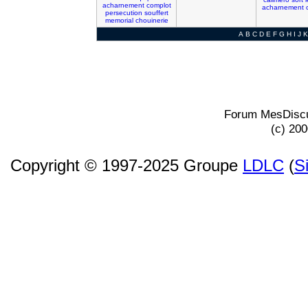
acharnement
complot
acharnement
persecution
souffert
memorial
chouinerie
A
B
C
D
E
F
G
H
I
J
K
Forum MesDiscu
(c) 20
Copyright © 1997-2025 Groupe
LDLC
(
S