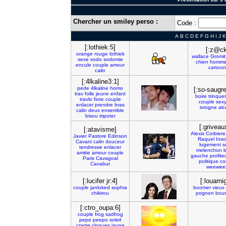
Chercher un smiley perso :
Code :
A
B
C
D
E
F
G
H
I
J
K
[:lothiek:5]
[:z@ck
orange
rouge
lothiek
wallace
Gromit
sexe
sodo
sodomie
chien
homm
encule
couple
amour
cartoon
calin
[:4lkaline3:1]
pede
4lkaline
homo
[:so-saugr
trav
folle
jeune
enfant
boire
trinquer
travlo
fiote
couple
couple
sex
enlacer
prendre
bras
ivrogne
alc
calin
deux
ensemble
bisou
tripoter
[:griveau
[:atavisme]
Alexis
Corbiere
Javier
Pastore
Edinson
Raquel
Ins
Cavani
calin
douceur
logement
s
tendresse
enlacer
melenchon
amitie
amour
couple
gauche
profite
Paris
Cavagoal
politique
co
Cavabut
weewee
[:lucifer jr:4]
[:louarni
couple
janluked
sophia
boomer
vieux
chikirou
pognon
bour
[:ctro_oupa:6]
couple
frog
sadfrog
pepe
peepo
soleil
crame
cloques
jaune