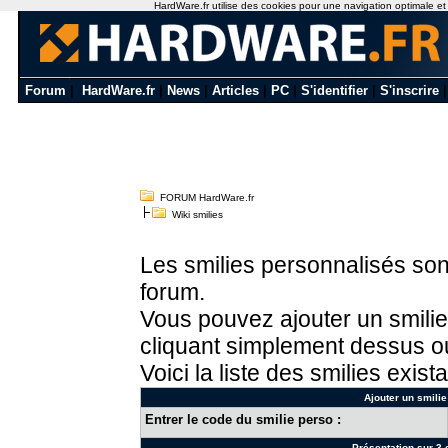
HardWare.fr utilise des cookies pour une navigation optimale et de
Forum
|
HardWare.fr
|
News
|
Articles
|
PC
|
S'identifier
|
S'inscrire
FORUM HardWare.fr
Wiki smilies
Les smilies personnalisés sont
forum.
Vous pouvez ajouter un smilie
cliquant simplement dessus ou
Voici la liste des smilies exista
Ajouter un smilie
Entrer le code du smilie perso :
Présentation sur 3