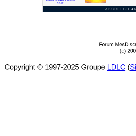
brule
A
B
C
D
E
F
G
H
I
J
K
Forum MesDiscu
(c) 20
Copyright © 1997-2025 Groupe
LDLC
(
S