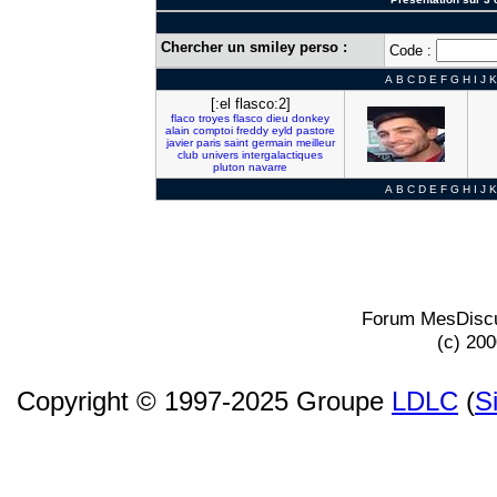
Chercher un smiley perso :
Code :
A
B
C
D
E
F
G
H
I
J
K
[:el flasco:2]
flaco
troyes
flasco
dieu
donkey
alain
comptoi
freddy
eyld
pastore
javier
paris
saint
germain
meilleur
club
univers
intergalactiques
pluton
navarre
A
B
C
D
E
F
G
H
I
J
K
Forum MesDiscu
(c) 20
Copyright © 1997-2025 Groupe
LDLC
(
S