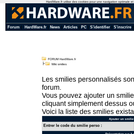
HardWare.fr utilise des cookies pour une navigation optimale et de
Forum
|
HardWare.fr
|
News
|
Articles
|
PC
|
S'identifier
|
S'inscrire
FORUM HardWare.fr
Wiki smilies
Les smilies personnalisés sont
forum.
Vous pouvez ajouter un smilie
cliquant simplement dessus ou
Voici la liste des smilies exista
Ajouter un smilie
Entrer le code du smilie perso :
Présentation sur 3