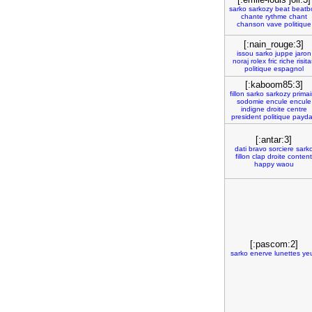
sarko
sarkozy
beat
beatb
chante
rythme
chant
chanson
vave
politique
[:nain_rouge:3]
issou
sarko
juppe
jaron
noraj
rolex
fric
riche
risit
politique
espagnol
[:kaboom85:3]
fillon
sarko
sarkozy
primai
sodomie
encule
encule
indigne
droite
centre
president
politique
payd
[:antar:3]
dati
bravo
sorciere
sark
fillon
clap
droite
content
happy
waou
[:pascom:2]
sarko
enerve
lunettes
ye