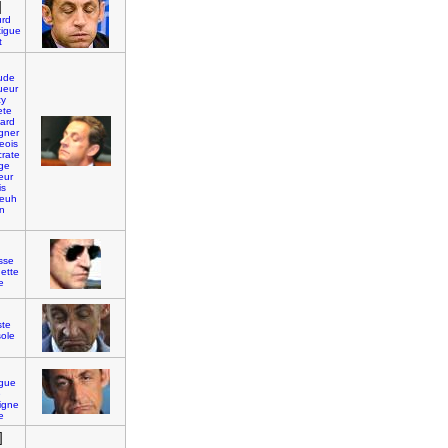
]
urd
tigue
t
ude
eur
zy
ete
ard
gner
eois
crate
ge
eur
is
euh
n
]
sse
uette
e
]
ste
ole
]
igue
e
igne
e
]