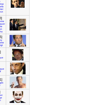
e
stop
arla
mer
oux
3]
ntre
quer
ie
lon
ha
5]
oy
ette
igt
]
ique
tique
f
1]
gts
e
]
ker
ge
r