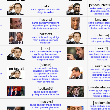
[:chaos intesti
[:bakk]
sarko
sarkozy
gro
le
sarko
sparta
taule
racaille
dent
dents
mech
doigt
leonidas
politique
tete
[:jacenx]
[:myamo]
sarko
sarkozy
president
sarko
sarkozy
pres
ts
praysident
peur
politique
president
gueule
tete
triste
moue
grimace
bobo
politique
t
[:nazztazz]
[:infocore]
sarko
tole
sarkozy
doigt
sarko
sarkozy
di
main
politique
menace
totoz
peur
politi
menacant
[:zing]
[:sarko2]
sarkozy
sarko
haha
moque
sarko
coin
oeil
att
que
rigole
rigoler
moquer
mechant
tueur
en
moquerie
politique
index
politique
agace
t
doigt
tete
main
mechant
[:kluruit]
[:sarko_aloy
prozac
sarko
sarkozy
tete
sarko
aloy
pe
consterne
grave
debile
president
franc
ko
facepalm
consterne
girouette
capel
consternation
honte
sarkozy
politiq
politique
fatigue
fatigant
drapeau
main
main
consterne
[:wkatepebabo
[:outlaw68]
sarko
guignol
gri
sarko
surpris
sarkozy
president
sarko
politique
france
bouche
moche
politiqu
[:massys]
[:sarkomain
sarko
sarkozy
marre
fatigue
sarko
sarkozy
nic
chiant
gueule
girouette
main
girouette
n