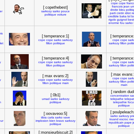
cope
cope
franc
francois
jean
u
[:copethebest]
droite
bleu
politi
er
sarkozy
sarko
pouce
parti
cretin
idiot
r
politique
voiture
credible
baka
lol
b
rigolo
guignol
best
enorme
fou
sarko
is
[:temperance:1]
[:temperance:
t
cope
cope
sarko
sarkozy
cope
cope
sark
let
fillon
politique
sarkozy
fillon
polit
[:temperance:4]
[:temperance:
y
cope
cope
sarko
sarkozy
cope
cope
sark
fillon
politique
sarkozy
fillon
polit
[:max evans:
[:max evans:2]
cope
cope
sark
y
cope
cope
sarko
sarkozy
sarkozy
fillon
polit
fillon
politique
main
main
[:random dud
[:0b1]
concentration
sa
umad
sarko
sarkozy
telepathe
telepa
n
politique
telepathie
focu
politique
[:poulpeleach
[:oovaveoo:5]
sarko
sarkozy
pri
tibia
carla
sarko
vave
truand
escroc
mes
eur
implosion
bien
bravo
sarkozy
republicain
pape
j
politique
politique
[:monsieurbiscuit:2]