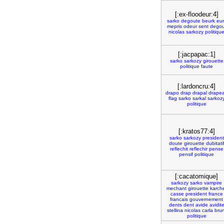
[:ex-floodeur:4]
sarko
degoute
beurk
eur
mepris
odeur
sent
degou
nicolas
sarkozy
politiqu
[:jacpapac:1]
sarko
sarkozy
girouette
politique
faute
[:lardoncru:4]
drapo
drap
drapal
drape
flag
sarko
sarkal
sarkoz
politique
[:kratos77:4]
sarko
sarkozy
president
doute
girouette
dubitati
reflechit
reflechir
pense
pensif
politique
[:cacatomique]
sarkozy
sarko
vampire
mechant
girouette
karch
casse
president
france
francais
gouvernement
dents
dent
avide
avidit
stellina
nicolas
carla
brun
politique