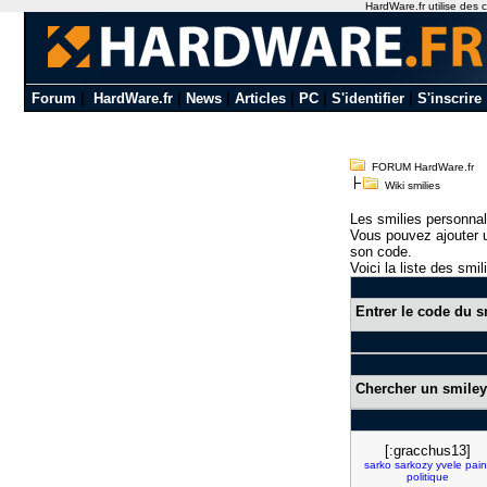
HardWare.fr utilise des c
Forum
|
HardWare.fr
|
News
|
Articles
|
PC
|
S'identifier
|
S'inscrire
FORUM HardWare.fr
Wiki smilies
Les smilies personnal
Vous pouvez ajouter u
son code.
Voici la liste des smil
Entrer le code du s
Chercher un smiley
[:gracchus13]
sarko
sarkozy
yvele
pain
politique