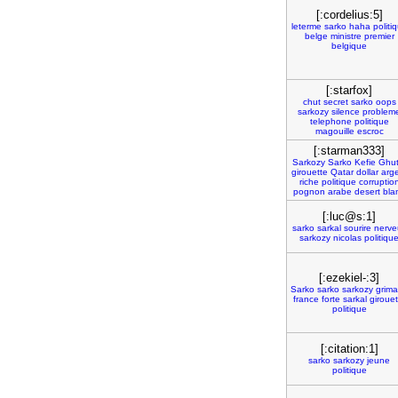
[:cordelius:5]
leterme
sarko
haha
politi
belge
ministre
premier
belgique
[:starfox]
chut
secret
sarko
oops
sarkozy
silence
problem
telephone
politique
magouille
escroc
[:starman333]
Sarkozy
Sarko
Kefie
Ghut
girouette
Qatar
dollar
arg
riche
politique
corruptio
pognon
arabe
desert
bla
[:luc@s:1]
sarko
sarkal
sourire
nerve
sarkozy
nicolas
politiqu
[:ezekiel-:3]
Sarko
sarko
sarkozy
grim
france
forte
sarkal
girouet
politique
[:citation:1]
sarko
sarkozy
jeune
politique