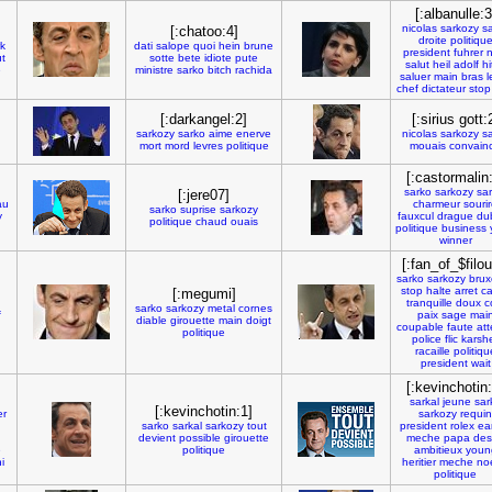
[:albanulle:3
nicolas
sarkozy
s
[:chatoo:4]
droite
politiqu
k
dati
salope
quoi
hein
brune
president
fuhrer
n
t
sotte
bete
idiote
pute
salut
heil
adolf
hi
e
ministre
sarko
bitch
rachida
saluer
main
bras
l
chef
dictateur
stop
[:darkangel:2]
[:sirius gott:
sarkozy
sarko
aime
enerve
nicolas
sarkozy
s
mort
mord
levres
politique
mouais
convain
[:castormalin
sarko
sarkozy
sar
[:jere07]
au
charmeur
souri
sarko
suprise
sarkozy
y
fauxcul
drague
du
politique
chaud
ouais
politique
business
winner
[:fan_of_$filou
sarko
sarkozy
brux
stop
halte
arret
c
[:megumi]
tranquille
doux
c
sarko
sarkozy
metal
cornes
f
paix
sage
mai
diable
girouette
main
doigt
coupable
faute
at
politique
police
flic
karsh
racaille
politiqu
president
wait
[:kevinchotin:
sarkal
jeune
sar
[:kevinchotin:1]
er
sarkozy
requin
sarko
sarkal
sarkozy
tout
president
rolex
ea
devient
possible
girouette
meche
papa
des
e
politique
ambitieux
youn
i
heritier
meche
no
politique