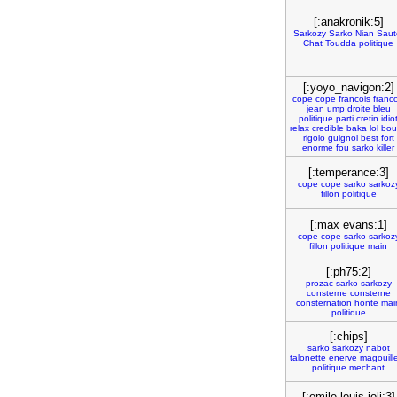
[:anakronik:5]
Sarkozy
Sarko
Nian
Saut
Chat
Toudda
politique
[:yoyo_navigon:2]
cope
cope
francois
franco
jean
ump
droite
bleu
politique
parti
cretin
idio
relax
credible
baka
lol
bou
rigolo
guignol
best
fort
enorme
fou
sarko
killer
[:temperance:3]
cope
cope
sarko
sarkoz
fillon
politique
[:max evans:1]
cope
cope
sarko
sarkoz
fillon
politique
main
[:ph75:2]
prozac
sarko
sarkozy
consterne
consterne
consternation
honte
mai
politique
[:chips]
sarko
sarkozy
nabot
talonette
enerve
magouill
politique
mechant
[:emile-louis joli:3]