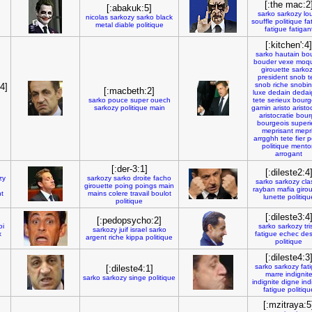
[:the mac:2
[:abakuk:5]
sarko
sarkozy
lo
nicolas
sarkozy
sarko
black
souffle
politique
fa
metal
diable
politique
fatigue
fatigan
[:kitchen':4]
sarko
hautain
bo
bouder
vexe
moqu
girouette
sarko
president
snob
t
snob
riche
snobin
4]
[:macbeth:2]
luxe
dedain
dedai
sarko
pouce
super
ouech
tete
serieux
bourg
sarkozy
politique
main
gamin
aristo
aristo
aristocratie
bour
bourgeois
superi
meprisant
mepr
arrgghh
tete
fier
p
politique
mento
arrogant
[:der-3:1]
[:dileste2:4
zy
sarkozy
sarko
droite
facho
sarko
sarkozy
cla
girouette
poing
poings
main
rayban
mafia
giro
nt
mains
colere
travail
boulot
lunette
politiqu
politique
[:dileste3:4
[:pedopsycho:2]
oi
sarko
sarkozy
tri
sarkozy
juif
israel
sarko
x
fatigue
echec
des
argent
riche
kippa
politique
politique
[:dileste4:3
sarko
sarkozy
fat
[:dileste4:1]
marre
indignit
sarko
sarkozy
singe
politique
indignite
digne
ind
fatigue
politiqu
[:mzitraya:5