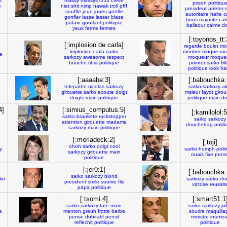
s
massy
massys
chut
creve
prison
politiqu
e
niet
shit
nimp
nawak
troll
pfff
president
arreter
souffle
joue
joues
gonfle
autoritaire
halte
c
gonfler
lasse
lasser
blase
bruni
majorite
cal
putain
gonflant
politique
balladur
calme
d
yeux
ferme
fermes
[:toyonos_tt:
[:implosion de carla]
regarde
boulet
mo
implosion
carla
sarko
montrer
moque
mo
te
sarkozy
awesome
respect
moqueur
moquer
bouche
tibia
politique
pointer
sarko
fil
politique
look
ha
[:aaaabe:3]
[:babouchka:
telepathe
nicolas
sarkozy
sarko
sarkozy
al
girouette
sarko
ecoute
doigt
msieur
fayot
girou
doigts
main
politique
politique
main
do
4]
[:simius_computus:5]
[:kamilolol:5
sarko
branlette
rockstopper
sarko
sarkozy
attention
girouette
madame
douchebag
polit
sarkozy
main
politique
[:meriadeck:2]
[:toji]
ohoh
sarko
doigt
cool
y
sarko
humph
poli
sarkozy
girouette
main
ouais
fixe
pensi
politique
[:jer0:1]
[:babouchka:
sarko
sarkozy
blond
ko
sarkozy
sarko
doi
president
smile
sourire
fils
victoire
reussit
papa
politique
[:tsomi:4]
[:smart51:1
sarko
sarkozy
tate
main
sarko
sarkozy
jo
re
menton
greuh
frotte
barbe
sourire
maquilla
pense
dubitatif
pensif
ministre
interieu
reflechit
politique
politique