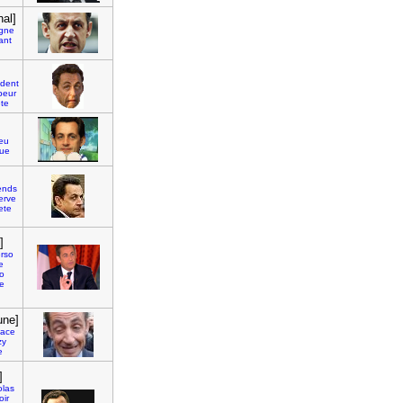
nal]
gne
ant
ident
peur
ete
eu
que
ends
erve
ete
]
rso
e
lo
ue
une]
mace
zy
e
]
olas
oir