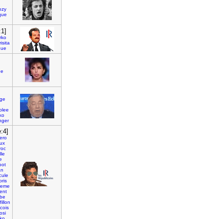
ozy
ique
:1]
rko
risita
que
ue
ge
blee
ko
nger
e:4]
ero
oux
roc
le
e
pot
an
cule
ris
reme
ent
obe
fillon
cois
osi
ko