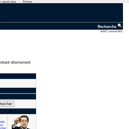
n savoir plus
Fermer
Recherche
4441 connectés
ntrant directement
arko
que
rcher