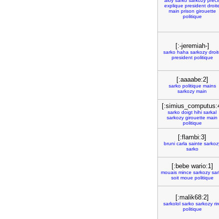
aloy
sarko
sarkozy
preci
explique
president
droit
main
prison
girouette
politique
[:-jeremiah-]
sarko
haha
sarkozy
droi
president
politique
[:aaaabe:2]
sarko
politique
mains
sarkozy
main
[:simius_computus:
sarko
doigt
hihi
sarkal
sarkozy
girouette
main
politique
[:flambi:3]
bruni
carla
sainte
sarkoz
sarko
[:bebe wario:1]
mouais
mince
sarkozy
sar
soit
moue
politique
[:malik68:2]
sarkolol
sarko
sarkozy
ri
politique