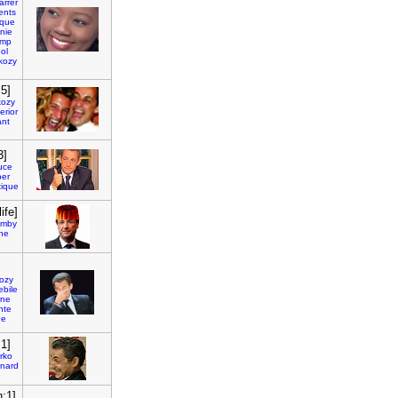
arrer
ents
ique
onie
imp
ol
kozy
5]
kozy
erior
ant
3]
uce
per
tique
ife]
amby
he
ozy
ebile
rne
nte
ue
:1]
rko
nard
:1]