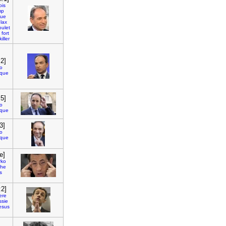
ois
mp
que
elax
oulet
fort
killer
2]
o
ique
5]
o
ique
3]
o
ique
e]
rko
the
s
:2]
ere
sie
esus