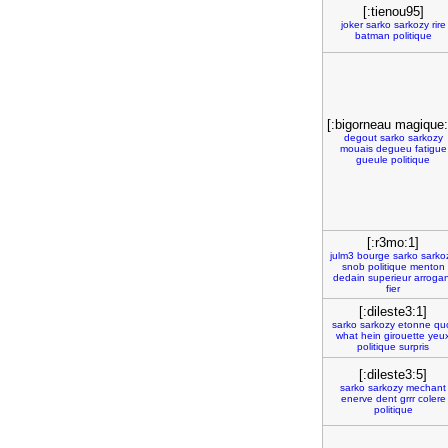
[:tienou95]
joker
sarko
sarkozy
rire
batman
politique
[:bigorneau magique:
degout
sarko
sarkozy
mouais
degueu
fatigue
gueule
politique
[:r3mo:1]
julm3
bourge
sarko
sarko
snob
politique
menton
dedain
superieur
arroga
fier
[:dileste3:1]
sarko
sarkozy
etonne
qu
what
hein
girouette
yeu
politique
surpris
[:dileste3:5]
sarko
sarkozy
mechant
enerve
dent
grrr
colere
politique