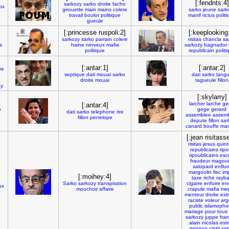
[:fendnts:4]
sarkozy
sarko
droite
facho
ox
girouette
main
mains
colere
sarko
jeune
sark
travail
boulot
politique
manif
rictus
polit
gueule
[:princesse ruspoli:2]
[:keeplooking
sarkozy
sarko
parrain
colere
risitas
chancla
sa
as
haine
nerveux
mafia
sarkozy
bagnador
politique
republicain
politi
[:antar:1]
[:antar:2]
re
septique
dati
mouai
sarko
dati
sarko
lang
droite
mouai
tagueule
fillon
ay
[:skylarry]
larcher
larche
ge
[:antar:4]
o
gege
gerard
dati
sarko
telephone
rire
assemblee
assem
fillon
penelope
depute
fillon
sar
canard
bouffe
ma
[:jean risitass
risitas
jesus
quint
republicains
rip
ripoublicains
esc
fraudeur
magouil
salopard
enflur
margoulin
fisc
im
[:moihey:4]
taxe
riche
rayb
Sarko
sarkozy
transpiration
cigarre
enfoire
en
ux
mouchoir
affaire
crapule
mafia
mep
menteur
droite
ext
raciste
voleur
arg
public
islamoph
mariage
pour
tous
sarkozy
juppe
fran
alain
nicolas
estr
morano
ciotti
sar