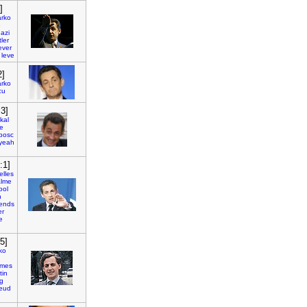
]
arko
e
azi
tler
ever
leve
2]
arko
cu
:3]
kal
re
bosc
yeah
:1]
elles
alme
ool
n
tends
er
e
5]
ko
mes
tin
g
eud