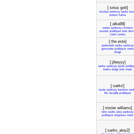
[:sirius gott]
nicolas
sarkozy
sarko
tau
prison
haha
[:alka99]
sarko
sarkozy
content
sourire
politique
tete
den
carie
caries
[:the este]
sarkomdr
sarko
sarkozy
girouette
politique
main
doigt
[:jibeyyy]
sarko
sarkozy
taule
politi
index
doigt
tete
main
[:sarko']
taule
sarkozy
karsher
sar
flic
racaille
politique
[:mister williams]
tete
sarko
aloy
sarkozy
politique
drapeau
main
[:sarko_aloy2]