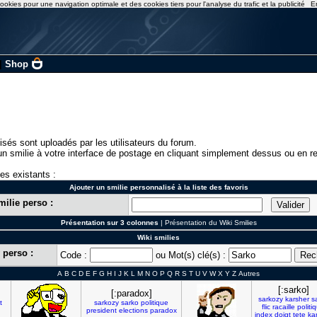
ookies pour une navigation optimale et des cookies tiers pour l'analyse du trafic et la publicité
E
|
Shop
isés sont uploadés par les utilisateurs du forum.
n smilie à votre interface de postage en cliquant simplement dessus ou en re
ies existants :
Ajouter un smilie personnalisé à la liste des favoris
milie perso :
Présentation sur 3 colonnes
|
Présentation du Wiki Smilies
Wiki smilies
 perso :
Code :
ou Mot(s) clé(s) :
A
B
C
D
E
F
G
H
I
J
K
L
M
N
O
P
Q
R
S
T
U
V
W
X
Y
Z
Autres
[:sarko]
[:paradox]
sarkozy
karsher
s
t
sarkozy
sarko
politique
flic
racaille
politi
president
elections
paradox
index
doigt
tete
ka