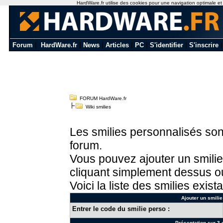
HardWare.fr utilise des cookies pour une navigation optimale et de
Forum
|
HardWare.fr
|
News
|
Articles
|
PC
|
S'identifier
|
S'inscrire
FORUM HardWare.fr
Wiki smilies
Les smilies personnalisés sont
forum.
Vous pouvez ajouter un smilie
cliquant simplement dessus ou
Voici la liste des smilies exista
Ajouter un smilie
Entrer le code du smilie perso :
Présentation sur 3