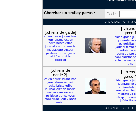
Chercher un smiley perso :
Code :
A
B
C
D
E
F
G
H
I
J
K
[:chiens
[:chiens de garde]
garde:
chien
garde
journaliste
chien
garde
jo
journalisme
expert
journalisme
editorialiste
edito
editorialiste
journal
torchon
media
journal
torcho
mediatique
suceur
mediatique
s
politique
ponss
yves
politique
pons
calvi
franz
olivier
calvi
christoph
giesbert
echarpe
rouge
triso
[:chiens de
[:chiens
garde:3]
garde:
chien
garde
journaliste
chien
garde
jo
journalisme
expert
journalisme
editorialiste
edito
editorialiste
journal
torchon
media
journal
torcho
mediatique
suceur
mediatique
s
politique
ponss
yves
politique
ponss
calvi
bruno
jeudy
paris
joffrin
liber
match
A
B
C
D
E
F
G
H
I
J
K