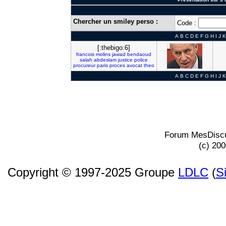
Chercher un smiley perso :
Code :
A
B
C
D
E
F
G
H
I
J
K
[:thebigo:6]
francois
molins
jawad
bendaoud
salah
abdeslam
justice
police
procureur
paris
proces
avocat
theo
A
B
C
D
E
F
G
H
I
J
K
Forum MesDiscu
(c) 20
Copyright © 1997-2025 Groupe
LDLC
(
S