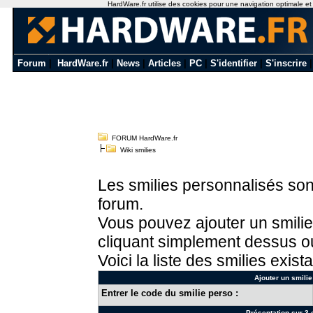
HardWare.fr utilise des cookies pour une navigation optimale et de
Forum
|
HardWare.fr
|
News
|
Articles
|
PC
|
S'identifier
|
S'inscrire
FORUM HardWare.fr
Wiki smilies
Les smilies personnalisés sont
forum.
Vous pouvez ajouter un smilie
cliquant simplement dessus ou
Voici la liste des smilies exista
Ajouter un smilie
Entrer le code du smilie perso :
Présentation sur 3