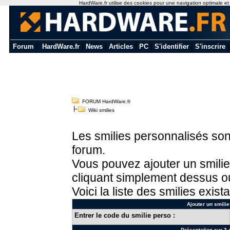
HardWare.fr utilise des cookies pour une navigation optimale et de
Forum
|
HardWare.fr
|
News
|
Articles
|
PC
|
S'identifier
|
S'inscrire
FORUM HardWare.fr
Wiki smilies
Les smilies personnalisés sont
forum.
Vous pouvez ajouter un smilie
cliquant simplement dessus ou
Voici la liste des smilies exista
Ajouter un smilie
Entrer le code du smilie perso :
Présentation sur 3