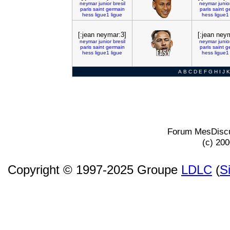
neymar
junior
bresil
neymar
junio
paris
saint
germain
paris
saint
g
hess
ligue1
ligue
hess
ligue1
[:jean neymar:3]
[:jean ney
neymar
junior
bresil
neymar
junio
paris
saint
germain
paris
saint
g
hess
ligue1
ligue
hess
ligue1
A
B
C
D
E
F
G
H
I
J
K
Forum MesDiscu
(c) 20
Copyright © 1997-2025 Groupe
LDLC
(
S