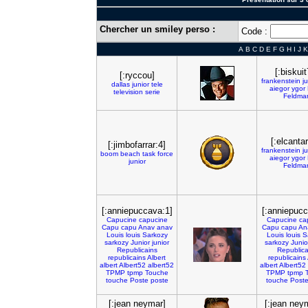
Chercher un smiley perso :
Code :
A
B
C
D
E
F
G
H
I
J
K
[:biskuit
[:ryccou]
frankenstein
ju
dallas
junior
tele
aiegor
ygor
television
serie
Feldma
[:elcanta
[:jimbofarrar:4]
frankenstein
ju
boom
beach
task
force
aiegor
ygor
junior
Feldma
[:anniepuccava:1]
[:anniepucc
Capucine
capucine
Capucine
ca
Capu
capu
Anav
anav
Capu
capu
An
Louis
louis
Sarkozy
Louis
louis
S
sarkozy
Junior
junior
sarkozy
Junio
Republicains
Republica
republicains
Albert
republicains
albert
Albert52
albert52
albert
Albert52
TPMP
tpmp
Touche
TPMP
tpmp
touche
Poste
poste
touche
Post
[:jean neymar]
[:jean ney