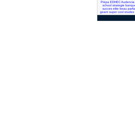
Prepa
EDHEC
Audencia
school
strategie
banqu
succes
elite
beau
parfa
geant
super
cool
etudes