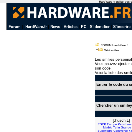
HardWare.fr utilise des c
Forum
|
HardWare.fr
|
News
|
Articles
|
PC
|
S'identifier
|
S'inscrire
FORUM HardWare.fr
Wiki smilies
Les smilies personnal
Vous pouvez ajouter u
son code.
Voici la liste des smil
Entrer le code du s
Chercher un smiley
[:husch:1]
ESCP
Europe
Paris
Lond
Madrid
Turin
Grande
Superieure
Commerce
Ya