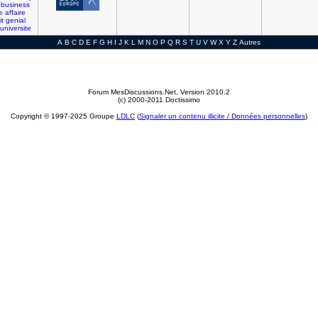
business
e
affaire
it
genial
universite
A
B
C
D
E
F
G
H
I
J
K
L
M
N
O
P
Q
R
S
T
U
V
W
X
Y
Z
Autres
Forum MesDiscussions.Net
, Version 2010.2
(c) 2000-2011 Doctissimo
Copyright © 1997-2025 Groupe
LDLC
(
Signaler un contenu illicite / Données personnelles
)