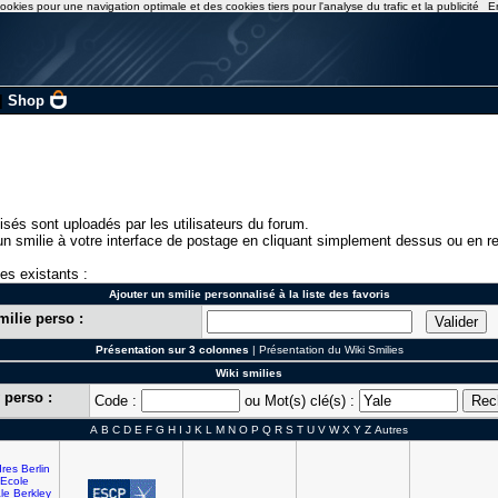
ookies pour une navigation optimale et des cookies tiers pour l'analyse du trafic et la publicité
E
|
Shop
isés sont uploadés par les utilisateurs du forum.
n smilie à votre interface de postage en cliquant simplement dessus ou en re
ies existants :
Ajouter un smilie personnalisé à la liste des favoris
milie perso :
Présentation sur 3 colonnes
|
Présentation du Wiki Smilies
Wiki smilies
 perso :
Code :
ou Mot(s) clé(s) :
A
B
C
D
E
F
G
H
I
J
K
L
M
N
O
P
Q
R
S
T
U
V
W
X
Y
Z
Autres
res
Berlin
Ecole
le
Berkley