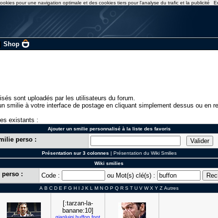
ookies pour une navigation optimale et des cookies tiers pour l'analyse du trafic et la publicité
E
|
Shop
isés sont uploadés par les utilisateurs du forum.
n smilie à votre interface de postage en cliquant simplement dessus ou en re
ies existants :
Ajouter un smilie personnalisé à la liste des favoris
milie perso :
Présentation sur 3 colonnes
|
Présentation du Wiki Smilies
Wiki smilies
 perso :
Code :
ou Mot(s) clé(s) :
A
B
C
D
E
F
G
H
I
J
K
L
M
N
O
P
Q
R
S
T
U
V
W
X
Y
Z
Autres
[:tarzan-la-
banane:10]
gianluigi
buffon
foot