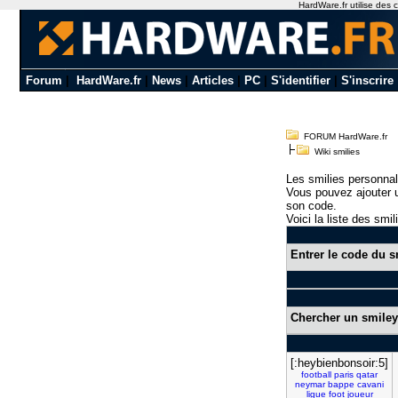
HardWare.fr utilise des c
Forum
|
HardWare.fr
|
News
|
Articles
|
PC
|
S'identifier
|
S'inscrire
FORUM HardWare.fr
Wiki smilies
Les smilies personnal
Vous pouvez ajouter u
son code.
Voici la liste des smil
Entrer le code du s
Chercher un smiley
[:heybienbonsoir:5]
football
paris
qatar
neymar
bappe
cavani
ligue
foot
joueur