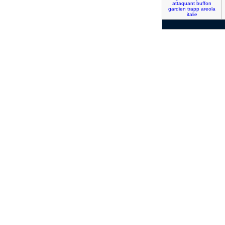
attaquant
buffon
gardien
trapp
areola
italie