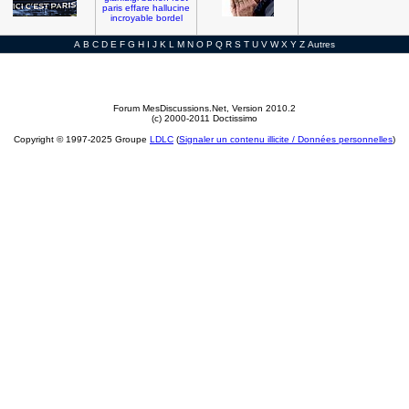
paris
effare
hallucine
incroyable
bordel
A
B
C
D
E
F
G
H
I
J
K
L
M
N
O
P
Q
R
S
T
U
V
W
X
Y
Z
Autres
Forum MesDiscussions.Net
, Version 2010.2
(c) 2000-2011 Doctissimo
Copyright © 1997-2025 Groupe
LDLC
(
Signaler un contenu illicite / Données personnelles
)