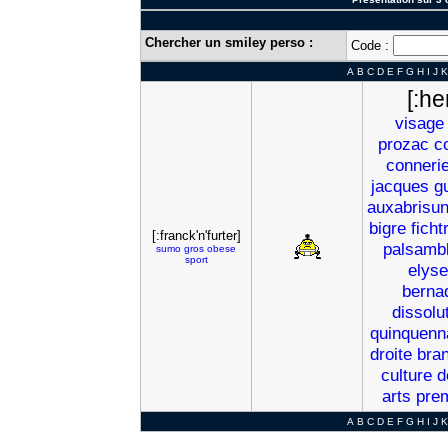
Chercher un smiley perso :
Code :
A
B
C
D
E
F
G
H
I
J
K
[:he
visage
prozac
c
conneri
jacques
g
auxabrisun
bigre
ficht
[:franck'n'furter]
palsamb
sumo
gros
obese
sport
elys
berna
dissolu
quinquenn
droite
bran
culture
d
arts
pre
A
B
C
D
E
F
G
H
I
J
K