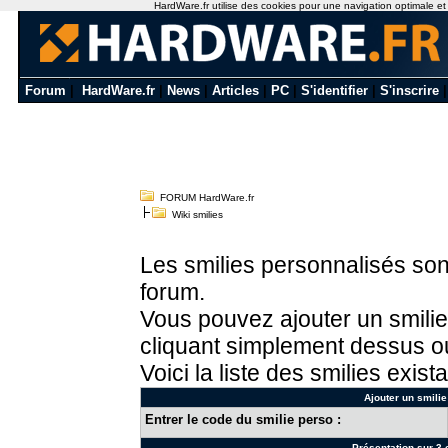
HardWare.fr utilise des cookies pour une navigation optimale et de
Forum
|
HardWare.fr
|
News
|
Articles
|
PC
|
S'identifier
|
S'inscrire
FORUM HardWare.fr
Wiki smilies
Les smilies personnalisés sont
forum.
Vous pouvez ajouter un smilie
cliquant simplement dessus ou
Voici la liste des smilies exista
Ajouter un smilie
Entrer le code du smilie perso :
Présentation sur 3