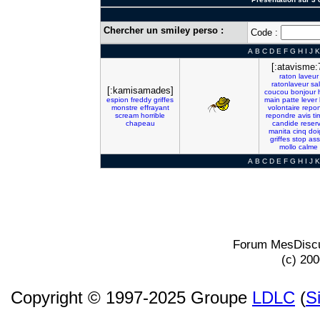
Chercher un smiley perso :
Code :
A
B
C
D
E
F
G
H
I
J
K
[:atavisme:
raton
laveur
ratonlaveur
sal
[:kamisamades]
coucou
bonjour
espion
freddy
griffes
main
patte
lever
monstre
effrayant
volontaire
repo
scream
horrible
repondre
avis
ti
chapeau
candide
reser
manita
cinq
doi
griffes
stop
ass
mollo
calme
A
B
C
D
E
F
G
H
I
J
K
Forum MesDiscu
(c) 20
Copyright © 1997-2025 Groupe
LDLC
(
S