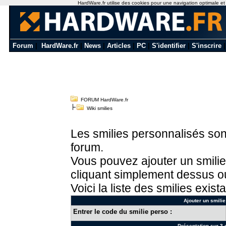
HardWare.fr utilise des cookies pour une navigation optimale et de
Forum
|
HardWare.fr
|
News
|
Articles
|
PC
|
S'identifier
|
S'inscrire
FORUM HardWare.fr
Wiki smilies
Les smilies personnalisés sont
forum.
Vous pouvez ajouter un smilie
cliquant simplement dessus ou
Voici la liste des smilies exista
Ajouter un smilie
Entrer le code du smilie perso :
Présentation sur 3