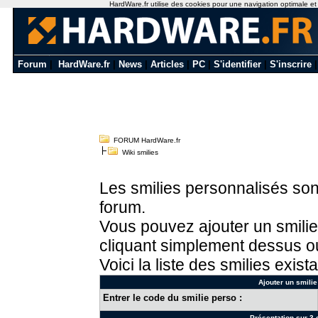
HardWare.fr utilise des cookies pour une navigation optimale et de
Forum
|
HardWare.fr
|
News
|
Articles
|
PC
|
S'identifier
|
S'inscrire
FORUM HardWare.fr
Wiki smilies
Les smilies personnalisés sont
forum.
Vous pouvez ajouter un smilie
cliquant simplement dessus ou
Voici la liste des smilies exista
Ajouter un smilie
Entrer le code du smilie perso :
Présentation sur 3