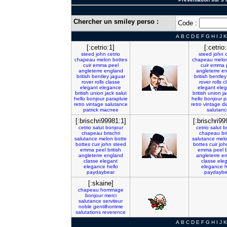
Chercher un smiley perso :
Code :
A
B
C
D
E
F
G
H
I
J
K
[:cetrio:1]
[:cetrio:
steed
john
cetrio
steed
john
chapeau
melon
bottes
chapeau
melo
cuir
emma
peel
cuir
emma
angleterre
england
angleterre
en
british
bentley
jaguar
british
bentley
rover
rolls
classe
rover
rolls
c
elegant
elegance
elegant
ele
british
union
jack
salut
british
union
ja
hello
bonjour
parapluie
hello
bonjour
p
retro
vintage
salutance
retro
vintage
d
patrick
macnee
salutanc
[:brischri99981:1]
[:brischri99
cetrio
salut
bonjour
cetrio
salut
b
chapeau
brischri
chapeau
br
salutance
melon
botte
salutance
mel
bottes
cuir
john
steed
bottes
cuir
joh
emma
peel
british
emma
peel
b
angleterre
england
angleterre
en
classe
elegant
classe
ele
elegance
hello
elegance
h
paydaybear
paydaybe
[:skaine]
chapeau
hommage
bonjour
merci
salutance
serviteur
noble
gentilhomme
salutations
reverence
A
B
C
D
E
F
G
H
I
J
K