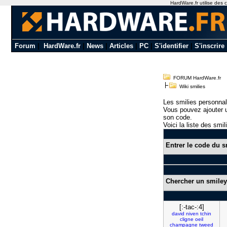
HardWare.fr utilise des c
Forum
|
HardWare.fr
|
News
|
Articles
|
PC
|
S'identifier
|
S'inscrire
FORUM HardWare.fr
Wiki smilies
Les smilies personnal
Vous pouvez ajouter u
son code.
Voici la liste des smil
Entrer le code du s
Chercher un smiley
[:-tac-:4]
david
niven
tchin
cligne
oeil
champagne
tweed