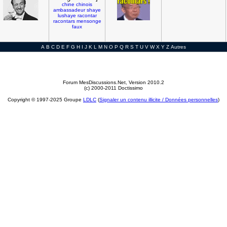
chine
chinois
ambassadeur
shaye
lushaye
racontar
racontars
mensonge
faux
A
B
C
D
E
F
G
H
I
J
K
L
M
N
O
P
Q
R
S
T
U
V
W
X
Y
Z
Autres
Forum MesDiscussions.Net
, Version 2010.2
(c) 2000-2011 Doctissimo
Copyright © 1997-2025 Groupe
LDLC
(
Signaler un contenu illicite / Données personnelles
)