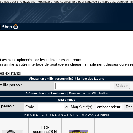
ookies pour une navigation optimale et des cookies tiers pour l'analyse du trafic et la publicité
E
|
Shop
isés sont uploadés par les utilisateurs du forum.
n smilie à votre interface de postage en cliquant simplement dessus ou en re
ies existants :
Ajouter un smilie personnalisé à la liste des favoris
milie perso :
Présentation sur 3 colonnes
|
Présentation du Wiki Smilies
Wiki smilies
 perso :
Code :
ou Mot(s) clé(s) :
A
B
C
D
E
F
G
H
I
J
K
L
M
N
O
P
Q
R
S
T
U
V
W
X
Y
Z
Autres
[:so-
saugrenu28:5]