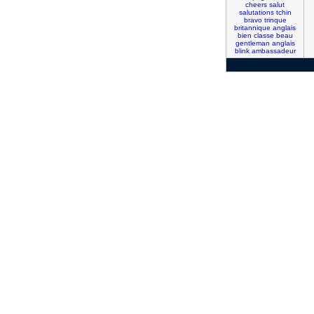
cheers
salut
salutations
tchin
bravo
trinque
britannique
anglais
bien
classe
beau
gentleman
anglais
blink
ambassadeur