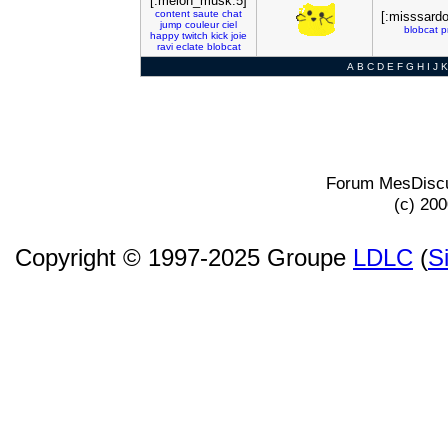
[:melon_musk:5]
content
saute
chat
[:misssardo
jump
couleur
ciel
blobcat
p
happy
twitch
kick
joie
ravi
eclate
blobcat
A
B
C
D
E
F
G
H
I
J
K
Forum MesDiscu
(c) 20
Copyright © 1997-2025 Groupe
LDLC
(
S