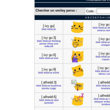
Chercher un smiley perso :
Code :
A
B
C
D
E
F
G
H
I
J
K
[:ivy gu
[:ivy gu]
blob
blobcat
de
blob
blobcat
serieux
ser
[:ivy gu:3]
[:ivy gu
blob
blobcat
thinking
blob
blobcat
pense
thing
avis
amaga
reflechit
[:ivy gu
[:ivy gu:6]
blob
blobcat
blob
blobcat
boit
copain
[:ivy gu:
[:ivy gu:9]
blob
blobcat
blob
blobcat
ironie
rideau
ca
[:alfredd:3]
[:alfredd
blob
blobcat
business
blob
blobcat
stonks
cogip
lunette
[:alfredd
[:alfredd:6]
blob
blobcat
c
blob
blobcat
dort
attaque
embu
sommeil
londres