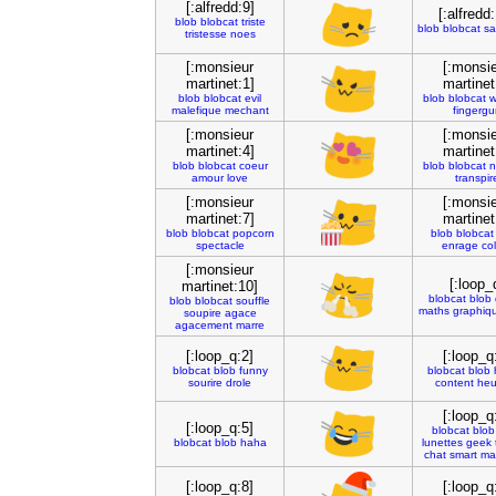
[:alfredd:9]
[:alfredd
blob
blobcat
triste
blob
blobcat
sa
tristesse
noes
[:monsieur
[:monsi
martinet:1]
martinet
blob
blobcat
evil
blob
blobcat
w
malefique
mechant
fingergu
[:monsieur
[:monsi
martinet:4]
martinet
blob
blobcat
coeur
blob
blobcat
n
amour
love
transpir
[:monsieur
[:monsi
martinet:7]
martinet
blob
blobcat
popcorn
blob
blobcat
spectacle
enrage
co
[:monsieur
[:loop_
martinet:10]
blobcat
blob
blob
blobcat
souffle
maths
graphiq
soupire
agace
agacement
marre
[:loop_q:2]
[:loop_q
blobcat
blob
funny
blobcat
blob
sourire
drole
content
heu
[:loop_q
[:loop_q:5]
blobcat
blob
blobcat
blob
haha
lunettes
geek
chat
smart
mal
[:loop_q:8]
[:loop_q