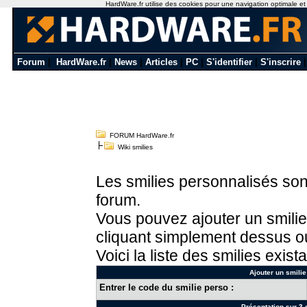
HardWare.fr utilise des cookies pour une navigation optimale et de
Forum
|
HardWare.fr
|
News
|
Articles
|
PC
|
S'identifier
|
S'inscrire
FORUM HardWare.fr
Wiki smilies
Les smilies personnalisés sont
forum.
Vous pouvez ajouter un smilie
cliquant simplement dessus ou
Voici la liste des smilies exista
Ajouter un smilie
Entrer le code du smilie perso :
Présentation sur 3