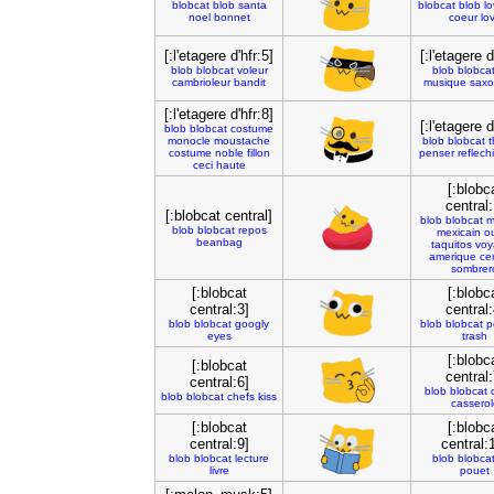
blobcat
blob
santa
blobcat
blob
l
noel
bonnet
coeur
lo
[:l'etagere d'hfr:5]
[:l'etagere d
blob
blobcat
voleur
blob
blobca
cambrioleur
bandit
musique
sax
[:l'etagere d'hfr:8]
[:l'etagere d
blob
blobcat
costume
monocle
moustache
blob
blobcat
t
costume
noble
fillon
penser
reflechi
ceci
haute
[:blobc
central:
[:blobcat central]
blob
blobcat
m
blob
blobcat
repos
mexicain
o
beanbag
taquitos
voy
amerique
ce
sombrer
[:blobcat
[:blobc
central:3]
central:
blob
blobcat
googly
blob
blobcat
p
eyes
trash
[:blobc
[:blobcat
central:
central:6]
blob
blobcat
blob
blobcat
chefs
kiss
casserol
[:blobcat
[:blobc
central:9]
central:
blob
blobcat
lecture
blob
blobca
livre
pouet