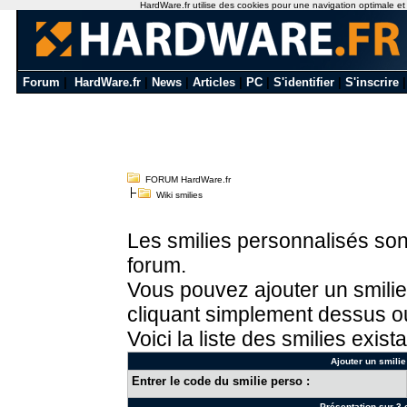
HardWare.fr utilise des cookies pour une navigation optimale et de
Forum
|
HardWare.fr
|
News
|
Articles
|
PC
|
S'identifier
|
S'inscrire
FORUM HardWare.fr
Wiki smilies
Les smilies personnalisés sont
forum.
Vous pouvez ajouter un smilie
cliquant simplement dessus ou
Voici la liste des smilies exista
Ajouter un smilie
Entrer le code du smilie perso :
Présentation sur 3