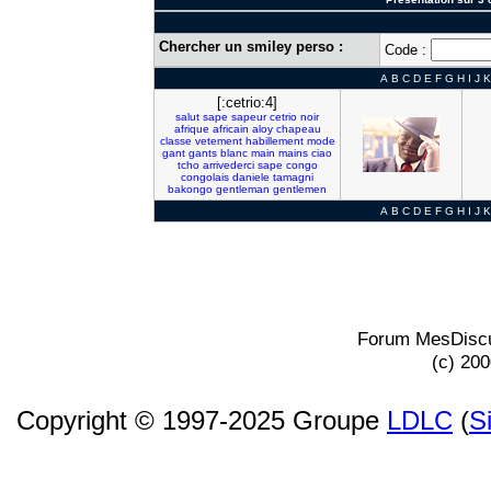
Chercher un smiley perso :
Code :
A
B
C
D
E
F
G
H
I
J
K
[:cetrio:4]
salut
sape
sapeur
cetrio
noir
afrique
africain
aloy
chapeau
classe
vetement
habillement
mode
gant
gants
blanc
main
mains
ciao
tcho
arrivederci
sape
congo
congolais
daniele
tamagni
bakongo
gentleman
gentlemen
A
B
C
D
E
F
G
H
I
J
K
Forum MesDiscu
(c) 20
Copyright © 1997-2025 Groupe
LDLC
(
S