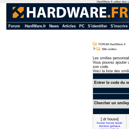
HardWare.fr utilise des c
Forum
|
HardWare.fr
|
News
|
Articles
|
PC
|
S'identifier
|
S'inscrire
FORUM HardWare.fr
Wiki smilies
Les smilies personnal
Vous pouvez ajouter u
son code.
Voici la liste des smil
Entrer le code du s
Chercher un smiley
[:dr house]
house
house
laurie
docteur
grimace