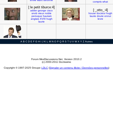
envie
want
deforme
compris
what
[:le petit tiburce:4]
[:_otto_:4]
adder
george
cisco
snob
vieux
noble
house
docteur
hugh
perruque
hautain
laurie
doute
ennui
anglais
XVIII
hugh
levre
laurie
A
B
C
D
E
F
G
H
I
J
K
L
M
N
O
P
Q
R
S
T
U
V
W
X
Y
Z
Autres
Forum MesDiscussions.Net
, Version 2010.2
(c) 2000-2011 Doctissimo
Copyright © 1997-2025 Groupe
LDLC
(
Signaler un contenu illicite / Données personnelles
)