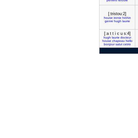
pervers
refoule
[:tristou:2]
house
ironie
hinhin
genre
hugh
laurie
[:a t t i c u s:4]
hugh
laurie
docteur
house
chapeau
hello
bonjour
salut
cetrio