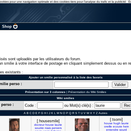
ookies pour une navigation optimale et des cookies tiers pour l'analyse du trafic et la publicité
E
|
Shop
isés sont uploadés par les utilisateurs du forum.
n smilie à votre interface de postage en cliquant simplement dessus ou en re
ies existants :
Ajouter un smilie personnalisé à la liste des favoris
milie perso :
Présentation sur 3 colonnes
|
Présentation du Wiki Smilies
Wiki smilies
 perso :
Code :
ou Mot(s) clé(s) :
A
B
C
D
E
F
G
H
I
J
K
L
M
N
O
P
Q
R
S
T
U
V
W
X
Y
Z
Autres
[:tsomi]
[:housesmile]
house
hugh
laurie
docteur
house
laurie
oreille
ecoute
hein
sourire
niais
pervers
entendre
sourd