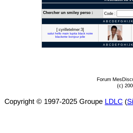
Chercher un smiley perso :
Code :
A
B
C
D
E
F
G
H
I
J
K
[:cyrilletelmer:3]
salut
hello
main
lupita
black
noire
blackette
bonjour
jolie
A
B
C
D
E
F
G
H
I
J
K
Forum MesDiscu
(c) 20
Copyright © 1997-2025 Groupe
LDLC
(
S