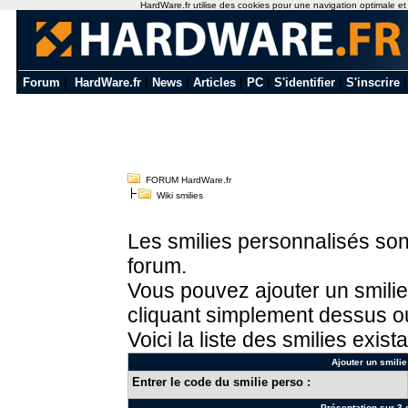
HardWare.fr utilise des cookies pour une navigation optimale et de
Forum
|
HardWare.fr
|
News
|
Articles
|
PC
|
S'identifier
|
S'inscrire
FORUM HardWare.fr
Wiki smilies
Les smilies personnalisés sont
forum.
Vous pouvez ajouter un smilie
cliquant simplement dessus ou
Voici la liste des smilies exista
Ajouter un smilie
Entrer le code du smilie perso :
Présentation sur 3