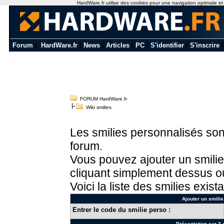
HardWare.fr utilise des cookies pour une navigation optimale et de
Forum
|
HardWare.fr
|
News
|
Articles
|
PC
|
S'identifier
|
S'inscrire
FORUM HardWare.fr
Wiki smilies
Les smilies personnalisés sont
forum.
Vous pouvez ajouter un smilie
cliquant simplement dessus ou
Voici la liste des smilies exista
Ajouter un smilie
Entrer le code du smilie perso :
Présentation sur 3