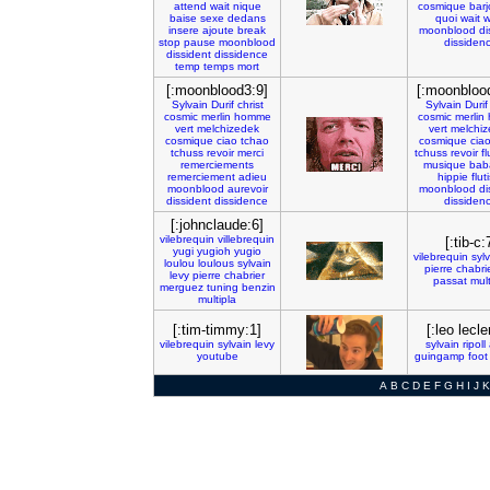
attend
wait
nique
cosmique
barj
baise
sexe
dedans
quoi
wait
w
insere
ajoute
break
moonblood
di
stop
pause
moonblood
dissiden
dissident
dissidence
temp
temps
mort
[:moonblood3:9]
[:moonbloo
Sylvain
Durif
christ
Sylvain
Durif
cosmic
merlin
homme
cosmic
merlin
vert
melchizedek
vert
melchi
cosmique
ciao
tchao
cosmique
cia
tchuss
revoir
merci
tchuss
revoir
fl
remerciements
musique
bab
remerciement
adieu
hippie
flut
moonblood
aurevoir
moonblood
di
dissident
dissidence
dissiden
[:johnclaude:6]
vilebrequin
villebrequin
[:tib-c:
yugi
yugioh
yugio
vilebrequin
syl
loulou
loulous
sylvain
pierre
chabri
levy
pierre
chabrier
passat
mult
merguez
tuning
benzin
multipla
[:tim-timmy:1]
[:leo lecle
vilebrequin
sylvain
levy
sylvain
ripoll
youtube
guingamp
foot
A
B
C
D
E
F
G
H
I
J
K