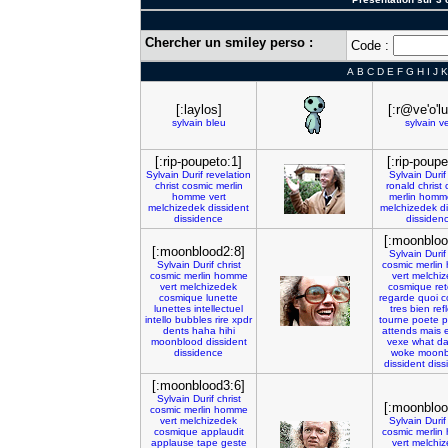
Chercher un smiley perso :
Code :
A
B
C
D
E
F
G
H
I
J
K
[:laylos]
[:r@ve'o'lu
sylvain
bleu
sylvain
ve
[:rip-poupeto:1]
[:rip-poupe
Sylvain
Durif
revelation
Sylvain
Durif
christ
cosmic
merlin
ronald
christ
homme
vert
merlin
homm
melchizedek
dissident
melchizedek
d
dissidence
dissiden
[:moonbloo
[:moonblood2:8]
Sylvain
Durif
Sylvain
Durif
christ
cosmic
merlin
cosmic
merlin
homme
vert
melchi
vert
melchizedek
cosmique
re
cosmique
lunette
regarde
quoi
c
lunettes
intellectuel
tres
bien
ref
intello
bubbles
rire
xpdr
tourne
poete
p
dents
haha
hihi
attends
mais
moonblood
dissident
vexe
what
da
dissidence
woke
moonb
dissident
diss
[:moonblood3:6]
Sylvain
Durif
christ
[:moonbloo
cosmic
merlin
homme
vert
melchizedek
Sylvain
Durif
cosmique
applaudit
cosmic
merlin
applause
tape
geste
vert
melchi