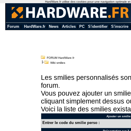
HardWare.fr utilise des cookies pour une navigation optimale et de
Forum
|
HardWare.fr
|
News
|
Articles
|
PC
|
S'identifier
|
S'inscrire
FORUM HardWare.fr
Wiki smilies
Les smilies personnalisés sont
forum.
Vous pouvez ajouter un smilie
cliquant simplement dessus ou
Voici la liste des smilies exista
Ajouter un smilie
Entrer le code du smilie perso :
Présentation sur 3