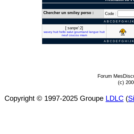
Chercher un smiley perso :
Code :
A
B
C
D
E
F
G
H
I
J
K
[:sanpe':2]
wavey
huit
hello
salut
gourmand
langue
huit
neuf
coucou
miam
A
B
C
D
E
F
G
H
I
J
K
Forum MesDiscu
(c) 20
Copyright © 1997-2025 Groupe
LDLC
(
S