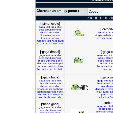
Chercher un smiley perso :
Code :
A
B
C
D
E
F
G
H
I
J
K
[:simchevelu]
gaga
vert
fada
idiot
[:civcort
bete
abruti
monstre
chose
dents
dino
content
fada
dinosaure
coucou
cingle
malade
bonjour
bonsoir
joyeux
barge
monstre
vert
hello
salut
ciao
Bunchie
Mort
troll
[:gaga drapal]
[:gaga c
gaga
vert
fada
idiot
gaga
vert
idio
bete
abruti
monstre
abruti
pleure
chose
Bunchie
dents
bebe
fada
p
dino
dinosaure
drapal
chouine
bleu
drapeau
vert
idiot
bete
larmes
anime
bleau
secoue
bestiole
main
ye
[:gaga hurle]
[:gaga wi
gaga
vert
fada
idiot
gaga
vert
fa
bete
abruti
monstre
bete
abruti
m
chose
dents
dino
chose
dents
dinosaure
megaphone
dinosaure
wink
haut
parleur
crie
hurle
okay
super
ap
schrei
bruit
audio
porte
approval
ok
voix
hurle
vuvuzela
validation
Bu
[:carbon
[:haha gaga]
gaga
vert
fa
gaga
vert
fada
idiot
photo
bete
bete
abruti
monstre
monstre
chos
chose
dents
dino