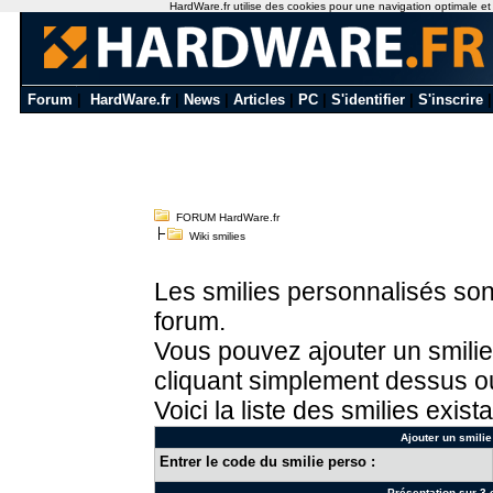
HardWare.fr utilise des cookies pour une navigation optimale et de
Forum
|
HardWare.fr
|
News
|
Articles
|
PC
|
S'identifier
|
S'inscrire
FORUM HardWare.fr
Wiki smilies
Les smilies personnalisés sont
forum.
Vous pouvez ajouter un smilie
cliquant simplement dessus ou
Voici la liste des smilies exista
Ajouter un smilie
Entrer le code du smilie perso :
Présentation sur 3