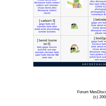
dino
dinosaur
dinosaure
haha
nelson
foto
toph
reflex
carbon
vert
monstre
k100d
k1
chose
dents
dino
photogra
dinosaure
nelson
photographie
muntz
numerique
B
[:belzeda
[:carbon'r:3]
gaga
vert
fa
gaga
fada
vert
bete
abruti
m
monstre
bete
idiot
chose
dents
soleil
snob
douchebag
dinosaure
tot
lunette
lunettes
please
me
[:bool2g
[:benoit tourne
gaga
hurle
ve
toi:5]
heureux
fad
bete
abruti
m
lady
gaga
coucou
chose
dents
bunchie
vert
star
dinosaure
meg
monstre
monster
fada
haut
parleur
cr
salut
hello
blonde
fille
schrei
bruit
aud
main
star
voix
vuvuz
A
B
C
D
E
F
G
H
I
J
K
Forum MesDiscu
(c) 20