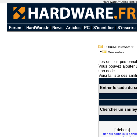
HardWare.fr utilise des c
Forum
|
HardWare.fr
|
News
|
Articles
|
PC
|
S'identifier
|
S'inscrire
FORUM HardWare.fr
Wiki smilies
Les smilies personnal
Vous pouvez ajouter u
son code.
Voici la liste des smil
Entrer le code du s
Chercher un smiley
[:dehors]
dehors
sortie
suis
pann