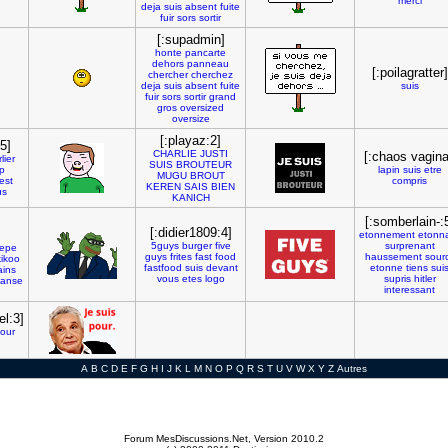
merci
deja
suis
absent
fuite
fuir
sors
sortir
[:supadmin]
honte
pancarte
dehors
panneau
[:poilagratter]
chercher
cherchez
deja
suis
absent
fuite
suis
fuir
sors
sortir
grand
gros
oversized
oversize
[:playaz:2]
5]
CHARLIE
JUSTI
[:chaos vagina
lier
SUIS
BROUTEUR
p
lapin
suis
etre
MUGU
BROUT
est
compris
KEREN
SAIS
BIEN
us
KANICH
[:somberlain-:
[:didier1809:4]
etonnement
etonn
5guys
burger
five
surprenant
epe
guys
frites
fast
food
haussement
sourc
kikoo
fastfood
suis
devant
etonne
tiens
sui
ins
vous
etes
logo
supris
hitler
anse
interessant
el:3]
our
A
B
C
D
E
F
G
H
I
J
K
L
M
N
O
P
Q
R
S
T
U
V
W
X
Y
Z
Autres
Forum MesDiscussions.Net
, Version 2010.2