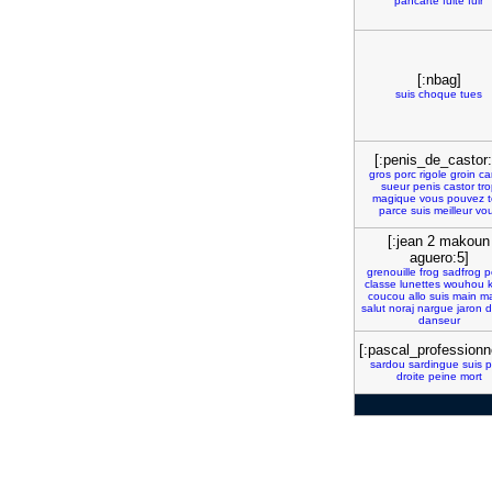
pancarte
fuite
fuir
[:nbag]
suis
choque
tues
[:penis_de_castor:
gros
porc
rigole
groin
car
sueur
penis
castor
tro
magique
vous
pouvez
t
parce
suis
meilleur
vo
[:jean 2 makoun
aguero:5]
grenouille
frog
sadfrog
p
classe
lunettes
wouhou
coucou
allo
suis
main
ma
salut
noraj
nargue
jaron
d
danseur
[:pascal_professionn
sardou
sardingue
suis
p
droite
peine
mort