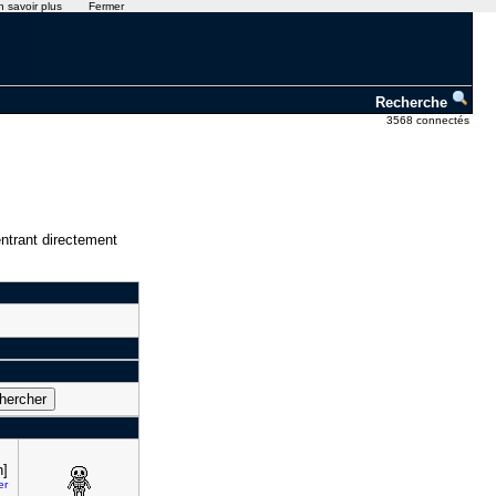
n savoir plus
Fermer
Recherche
3568 connectés
ntrant directement
h]
er