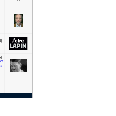
l]
5]
ant
il
s