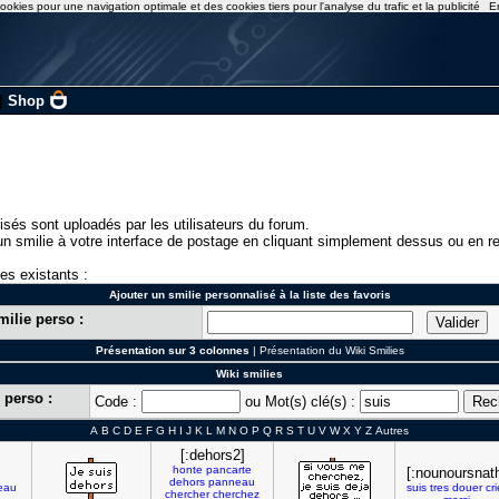
ookies pour une navigation optimale et des cookies tiers pour l'analyse du trafic et la publicité
E
|
Shop
isés sont uploadés par les utilisateurs du forum.
n smilie à votre interface de postage en cliquant simplement dessus ou en re
ies existants :
Ajouter un smilie personnalisé à la liste des favoris
milie perso :
Présentation sur 3 colonnes
|
Présentation du Wiki Smilies
Wiki smilies
 perso :
Code :
ou Mot(s) clé(s) :
A
B
C
D
E
F
G
H
I
J
K
L
M
N
O
P
Q
R
S
T
U
V
W
X
Y
Z
Autres
[:dehors2]
honte
pancarte
[:nounoursnat
dehors
panneau
eau
suis
tres
douer
cri
chercher
cherchez