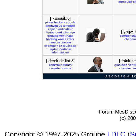
grenouille
cr
[:kabouik:6]
pirate
hacker
cagoule
anonymous
terroriste
espion
ordinateur
[:yngwie
laptop
geek
piratage
deguisement
hack
cowboy
cra
hacking
warez
crack
chapea
ransom
cravate
chemise
noir
touchpad
laptop
portable
informatique
[:derek de lint:8]
[:fr4nk ze
zemmour
drancy
gros
bide
ventr
cravate
bonsoir
chemise
cr
A
B
C
D
E
F
G
H
I
J
K
Forum MesDiscu
(c) 20
Copyright © 1997-2025 Groupe
LDLC
(
S