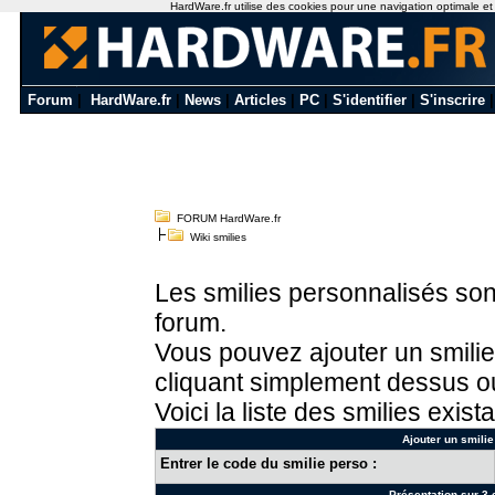
HardWare.fr utilise des cookies pour une navigation optimale et de
Forum
|
HardWare.fr
|
News
|
Articles
|
PC
|
S'identifier
|
S'inscrire
FORUM HardWare.fr
Wiki smilies
Les smilies personnalisés sont
forum.
Vous pouvez ajouter un smilie
cliquant simplement dessus ou
Voici la liste des smilies exista
Ajouter un smilie
Entrer le code du smilie perso :
Présentation sur 3