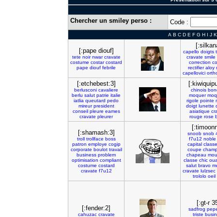
Chercher un smiley perso :
Code :
A
B
C
D
E
F
G
H
I
J
K
[:silkan
[:pape diouf]
capello
doigts
tete
noir
nwar
cravate
cravate
smile
costume
costar
costard
correction
co
pape
diouf
febrile
rectifier
aloy
capellovici
orth
[:etchebest:3]
[:kiwiquip
berlusconi
cavaliere
chinois
bon
berlu
salut
patrie
italie
moquer
moq
iatlia
queutard
pedo
rigole
pointe
mireur
president
doigt
lunette
conseil
pleure
eames
asiatique
cr
cravate
pleurer
rouge
rose
[:timoonn
[:shamash:3]
snoob
snob
troll
trollface
boss
f7u12
noble
patron
employe
cogip
capital
class
corporate
boulot
travail
coupe
cham
business
problem
chapeau
mou
optimisation
compliant
classe
chic
oua
costume
costard
salut
bravo
m
cravate
f7u12
cravate
lulzsec
trololo
oeil
[:gt-r 3
[:fender:2]
sadfrog
pep
cahuzac
cravate
triste
busi