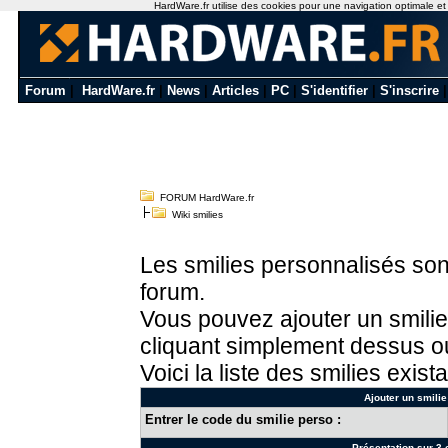
HardWare.fr utilise des cookies pour une navigation optimale et de
Forum
|
HardWare.fr
|
News
|
Articles
|
PC
|
S'identifier
|
S'inscrire
FORUM HardWare.fr
Wiki smilies
Les smilies personnalisés sont
forum.
Vous pouvez ajouter un smilie
cliquant simplement dessus ou
Voici la liste des smilies exista
Ajouter un smilie
Entrer le code du smilie perso :
Présentation sur 3