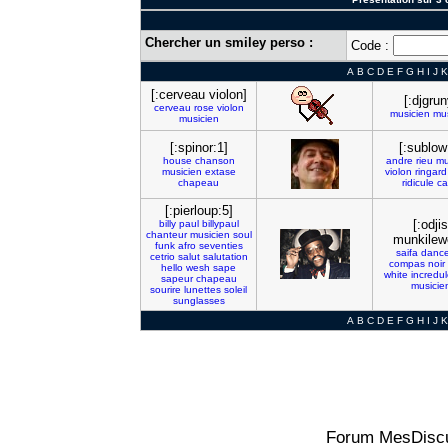
Chercher un smiley perso :
Code :
A
B
C
D
E
F
G
H
I
J
K
[:cerveau violon]
[:djgrun
cerveau
rose
violon
musicien
mu
musicien
[:spinor:1]
[:sublow
house
chanson
andre
rieu
mu
musicien
extase
violon
ringard
chapeau
ridicule
ca
[:pierloup:5]
[:odjis
billy
paul
billypaul
chanteur
musicien
soul
munkilew
funk
afro
seventies
saifa
dance
cetrio
salut
salutation
compas
noir
hello
wesh
sape
white
incredul
sapeur
chapeau
musicie
sourire
lunettes
soleil
sunglasses
A
B
C
D
E
F
G
H
I
J
K
Forum MesDiscu