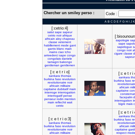
Chercher un smiley perso :
Code :
A
B
C
D
E
F
G
H
I
J
K
[:cetrio:4]
salut
sape
sapeur
cetrio
noir
afrique
[:bisounour
africain
aloy
chapeau
sapologie
sap
classe
vetement
sape
sapol
habillement
mode
gant
sapelogue
s
gants
blanc
main
congo
noir
a
mains
ciao
tcho
cigare
classe
d
arrivederci
sape
congo
sapeur
congolais
daniele
tamagni
bakongo
gentleman
gentlemen
[:c e t r i o]
[:c e t r i
sankara
thomas
sankara
th
burkina
faso
revolution
burkina
faso
re
revolutionaire
noir
revolutionair
africain
militaire
africain
mili
capitaine
dubitatif
main
capitaine
con
interroge
interrogation
consternat
interrogatif
pense
facepalm
d
penseur
rodin
mention
interrogation
i
main
reflechit
wait
bigre
mais
c
cetrio
[:c e t r i
sankara
th
[:c e t r i o:3]
burkina
faso
re
sankara
thomas
revolutionair
burkina
faso
revolution
africain
mili
revolutionaire
noir
capitaine
gard
africain
militaire
respect
mode