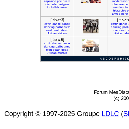
capitaine
prie
priere
moderassio
dieu
allah
religion
obeissance
inchallah
cetrio
autorite
disc
hierarchie
s
armee
beret
[:tib-c:3]
[:tib-c:
coffin
danse
dance
coffin
danse
dancing
pallbearers
dancing
pall
mort
death
dead
mort
death
African
africain
African
afri
[:tib-c:6]
coffin
danse
dance
dancing
pallbearers
mort
death
dead
African
africain
A
B
C
D
E
F
G
H
I
J
K
Forum MesDiscu
(c) 20
Copyright © 1997-2025 Groupe
LDLC
(
S