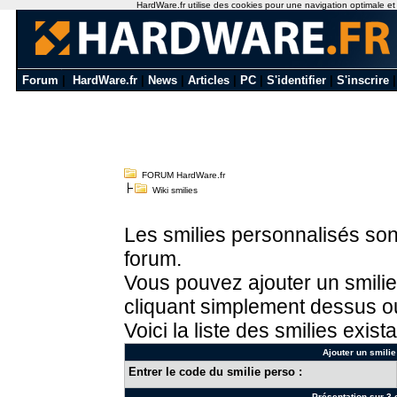
HardWare.fr utilise des cookies pour une navigation optimale et de
Forum
|
HardWare.fr
|
News
|
Articles
|
PC
|
S'identifier
|
S'inscrire
FORUM HardWare.fr
Wiki smilies
Les smilies personnalisés sont
forum.
Vous pouvez ajouter un smilie
cliquant simplement dessus ou
Voici la liste des smilies exista
Ajouter un smilie
Entrer le code du smilie perso :
Présentation sur 3