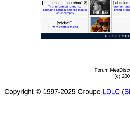
[:micheline_tchoutchou1:8]
[:absolum
That
reference
reference
grenier
ram
capitaine
captain
america
marvel
prend
pren
vieux
compris
[:nicko:6]
fzero
captain
falcon
A
B
C
D
E
F
G
H
I
Forum MesDiscu
(c) 20
Copyright © 1997-2025 Groupe
LDLC
(
S