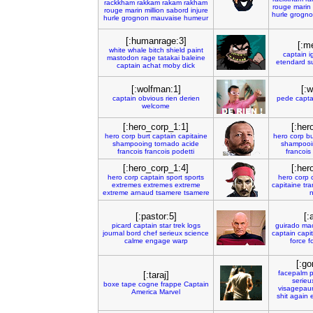
rackkham
rakkam
rakam
rakham
rouge
marin
rouge
marin
million
sabord
injure
hurle
grogn
hurle
grognon
mauvaise
humeur
[:humanrage:3]
[:m
white
whale
bitch
shield
paint
captain
i
mastodon
rage
tatakai
baleine
etendard
s
captain
achat
moby
dick
[:wolfman:1]
[:w
captain
obvious
rien
derien
pede
capta
welcome
[:hero_corp_1:1]
[:her
hero
corp
burt
captain
capitaine
hero
corp
bu
shampooing
tornado
acide
shampooi
francois
francois
podetti
francois
[:hero_corp_1:4]
[:her
hero
corp
captain
sport
sports
hero
corp
extremes
extremes
extreme
capitaine
tr
extreme
arnaud
tsamere
tsamere
n
[:pastor:5]
[:
picard
captain
star
trek
logs
guirado
mac
journal
bord
chef
serieux
science
captain
capi
calme
engage
warp
force
fo
[:go
facepalm
p
[:taraj]
serieu
boxe
tape
cogne
frappe
Captain
visagepa
America
Marvel
shit
again