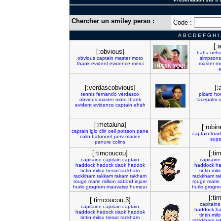
Chercher un smiley perso :
Code :
A
B
C
D
E
F
G
H
I
[:
[:obvious]
haha
nels
obvious
captain
master
moto
simpsons
thank
evident
evidence
merci
master
mo
[:verdascobvious]
[:
tennis
fernando
verdasco
picard
ho
obvious
master
moto
thank
facepalm
evident
evidence
captain
ahah
[:metaluna]
[:robi
captain
iglo
clin
oeil
poisson
pane
captain
toad
colin
batonnet
perv
marine
supe
panure
colins
[:timcoucou]
[:ti
capitaine
capitain
captain
capitaine
haddock
hadock
daok
haddok
haddock
ha
tintin
milou
tresor
rackham
tintin
mil
rackkham
rakkam
rakam
rakham
rackkham
ra
rouge
marin
million
sabord
injure
rouge
marin
hurle
grognon
mauvaise
humeur
hurle
grogn
[:ti
[:timcoucou:3]
capitaine
capitaine
capitain
captain
haddock
ha
haddock
hadock
daok
haddok
tintin
mil
tintin
milou
tresor
rackham
rackkham
ra