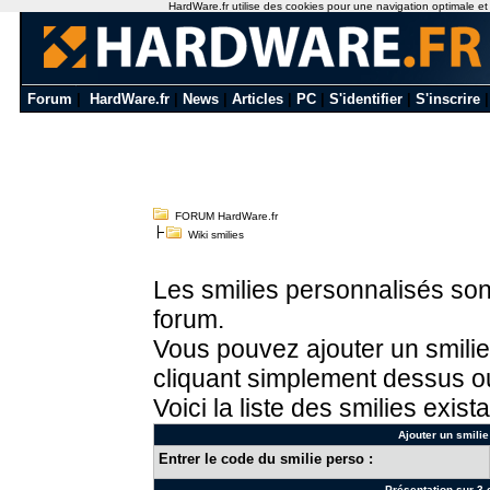
HardWare.fr utilise des cookies pour une navigation optimale et de
Forum
|
HardWare.fr
|
News
|
Articles
|
PC
|
S'identifier
|
S'inscrire
FORUM HardWare.fr
Wiki smilies
Les smilies personnalisés sont
forum.
Vous pouvez ajouter un smilie
cliquant simplement dessus ou
Voici la liste des smilies exista
Ajouter un smilie
Entrer le code du smilie perso :
Présentation sur 3