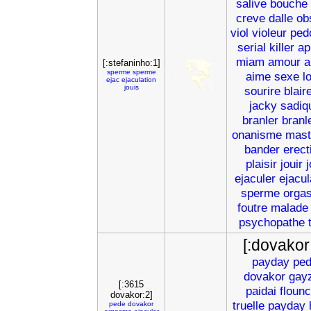
salive
bouche
creve
dalle
ob
viol
violeur
ped
serial
killer
ap
miam
amour
a
[:stefaninho:1]
sperme
sperme
aime
sexe
l
ejac
ejaculation
jouis
sourire
blair
jacky
sadiq
branler
branl
onanisme
mast
bander
erect
plaisir
jouir
j
ejaculer
ejacul
sperme
orga
foutre
malade
psychopathe
[:dovakor
payday
pe
dovakor
gay
[:3615
paidai
floun
dovakor:2]
truelle
payday
pede
dovakor