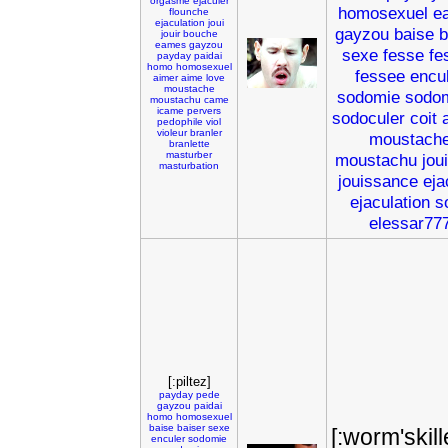
orgasme
ejaculer
homosexuel
e
flounche
ejaculation
joui
gayzou
baise
b
jouir
bouche
eames
gayzou
sexe
fesse
fe
payday
paidai
homo
homosexuel
fessee
encu
aimer
aime
love
moustache
sodomie
sodo
moustachu
came
icame
pervers
sodoculer
coit
pedophile
viol
violeur
branler
moustach
branlette
masturber
moustachu
joui
masturbation
jouissance
eja
ejaculation
s
elessar77
[:piltez]
payday
pede
gayzou
paidai
homo
homosexuel
baise
baiser
sexe
[:worm'skill
enculer
sodomie