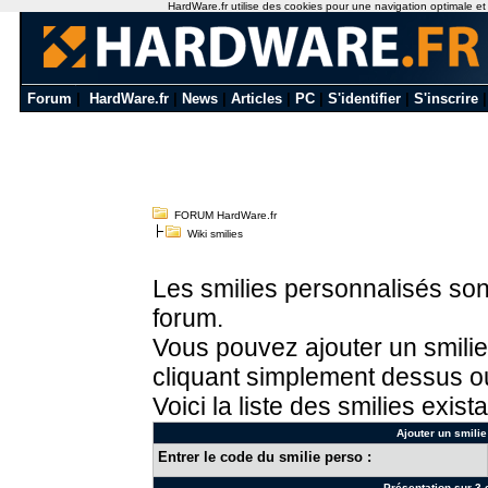
HardWare.fr utilise des cookies pour une navigation optimale et de
Forum
|
HardWare.fr
|
News
|
Articles
|
PC
|
S'identifier
|
S'inscrire
FORUM HardWare.fr
Wiki smilies
Les smilies personnalisés sont
forum.
Vous pouvez ajouter un smilie
cliquant simplement dessus ou
Voici la liste des smilies exista
Ajouter un smilie
Entrer le code du smilie perso :
Présentation sur 3