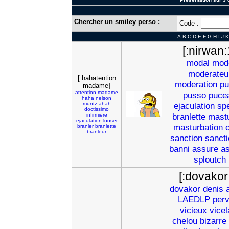
Chercher un smiley perso :
Code :
A
B
C
D
E
F
G
H
I
J
K
[:nirwan:
modal
mod
moderateu
[:hahatention
moderation
pu
madame]
attention
madame
pusso
puce
haha
nelson
muntz
ahah
ejaculation
sp
doctissimo
branlette
mast
infirmiere
ejaculation
looser
masturbation
branler
branlette
branleur
sanction
sancti
banni
assure
a
sploutch
[:dovakor
dovakor
denis
LAEDLP
per
vicieux
vicel
chelou
bizarre