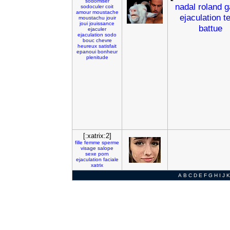
sodomiser
nadal
roland
g
sodoculer
coit
amour
moustache
ejaculation
t
moustachu
jouir
joui
jouissance
battue
ejaculer
ejaculation
sodo
bouc
chevre
heureux
satisfait
epanoui
bonheur
plenitude
[:xatrix:2]
fille
femme
sperme
visage
salope
sexe
porn
ejaculation
faciale
xatrix
A
B
C
D
E
F
G
H
I
J
K