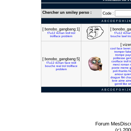
Chercher un smiley perso :
Code :
A
B
C
D
E
F
G
H
I
J
K
[:bonobo_gangbang:1]
[:bonobo_ga
f7u12
4chan
troll
trol
f7u12
4cha
trollface
problem
bouche
lawl
tro
[:vize
cool
face
beret
tromper
fak
trompe
pay
politesse
gent
[:bonobo_gangbang:5]
coolface
troll
t
f7u12
4chan
face
troll
merci
roman
bouche
real
trol
trollface
poete
meme
g
problem
poli
thanks
h
amour
quie
drague
flirt
cha
love
aime
aim
gentil
like
sm
A
B
C
D
E
F
G
H
I
J
K
Forum MesDiscu
(c) 20