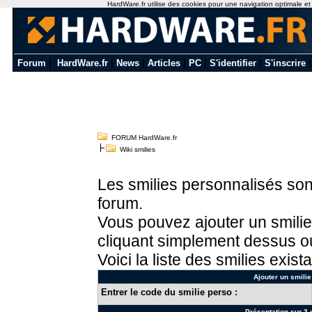
HardWare.fr utilise des cookies pour une navigation optimale et de
Forum
|
HardWare.fr
|
News
|
Articles
|
PC
|
S'identifier
|
S'inscrire
FORUM HardWare.fr
Wiki smilies
Les smilies personnalisés sont
forum.
Vous pouvez ajouter un smilie
cliquant simplement dessus ou
Voici la liste des smilies exista
Ajouter un smilie
Entrer le code du smilie perso :
Présentation sur 3