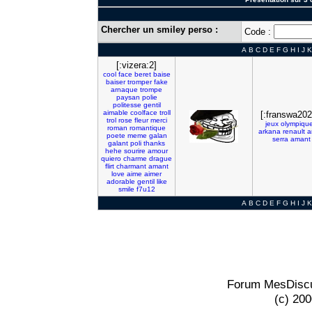
Chercher un smiley perso :
Code :
A
B
C
D
E
F
G
H
I
J
K
[:vizera:2]
cool
face
beret
baise
baiser
tromper
fake
arnaque
trompe
paysan
polie
politesse
gentil
aimable
coolface
troll
[:franswa202
trol
rose
fleur
merci
jeux
olympiqu
roman
romantique
arkana
renault
a
poete
meme
galan
serra
amant
galant
poli
thanks
hehe
sourire
amour
quiero
charme
drague
flirt
charmant
amant
love
aime
aimer
adorable
gentil
like
smile
f7u12
A
B
C
D
E
F
G
H
I
J
K
Forum MesDiscu
(c) 20