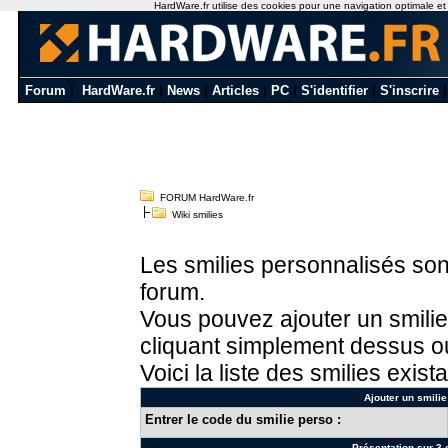
HardWare.fr utilise des cookies pour une navigation optimale et de
Forum
|
HardWare.fr
|
News
|
Articles
|
PC
|
S'identifier
|
S'inscrire
FORUM HardWare.fr
Wiki smilies
Les smilies personnalisés sont
forum.
Vous pouvez ajouter un smilie
cliquant simplement dessus ou
Voici la liste des smilies exista
Ajouter un smilie
Entrer le code du smilie perso :
Présentation sur 3