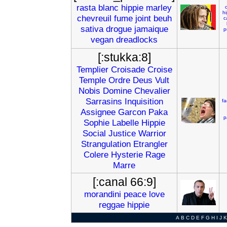
rasta
blanc
hippie
marley
hi
chevreuil
fume
joint
beuh
c
sativa
drogue
jamaique
p
vegan
dreadlocks
[:stukka:8]
Templier
Croisade
Croise
Temple
Ordre
Deus
Vult
Nobis
Domine
Chevalier
Sarrasins
Inquisition
f
Assignee
Garcon
Paka
p
Sophie
Labelle
Hippie
Social
Justice
Warrior
Strangulation
Etrangler
Colere
Hysterie
Rage
Marre
[:canal 66:9]
morandini
peace
love
reggae
hippie
A
B
C
D
E
F
G
H
I
J
K