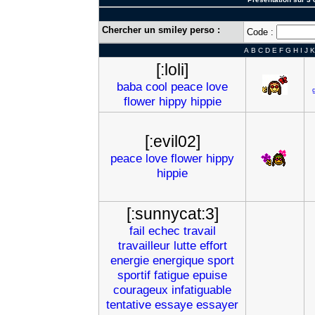
Chercher un smiley perso :
Code :
A
B
C
D
E
F
G
H
I
J
K
[:loli]
baba
cool
peace
love
flower
hippy
hippie
[:evil02]
peace
love
flower
hippy
hippie
[:sunnycat:3]
fail
echec
travail
travailleur
lutte
effort
energie
energique
sport
sportif
fatigue
epuise
courageux
infatiguable
tentative
essaye
essayer