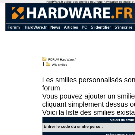
HardWare.fr utilise des cookies pour une navigation optimale et de
Forum
|
HardWare.fr
|
News
|
Articles
|
PC
|
S'identifier
|
S'inscrire
FORUM HardWare.fr
Wiki smilies
Les smilies personnalisés sont
forum.
Vous pouvez ajouter un smilie
cliquant simplement dessus ou
Voici la liste des smilies exista
Ajouter un smilie
Entrer le code du smilie perso :
Présentation sur 3