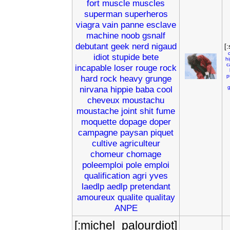
fort
muscle
muscles
superman
superheros
viagra
vain
panne
esclave
machine
noob
gsnalf
debutant
geek
nerd
nigaud
[
idiot
stupide
bete
hi
c
incapable
loser
rouge
rock
p
hard
rock
heavy
grunge
nirvana
hippie
baba
cool
g
cheveux
moustachu
moustache
joint
shit
fume
moquette
dopage
doper
campagne
paysan
piquet
cultive
agriculteur
chomeur
chomage
poleemploi
pole
emploi
qualification
agri
yves
laedlp
aedlp
pretendant
amoureux
qualite
qualitay
ANPE
[:michel_palourdiot]