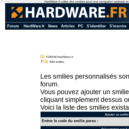
HardWare.fr utilise des cookies pour une navigation optimale et de
Forum
|
HardWare.fr
|
News
|
Articles
|
PC
|
S'identifier
|
S'inscrire
FORUM HardWare.fr
Wiki smilies
Les smilies personnalisés sont
forum.
Vous pouvez ajouter un smilie
cliquant simplement dessus ou
Voici la liste des smilies exista
Ajouter un smilie
Entrer le code du smilie perso :
Présentation sur 3