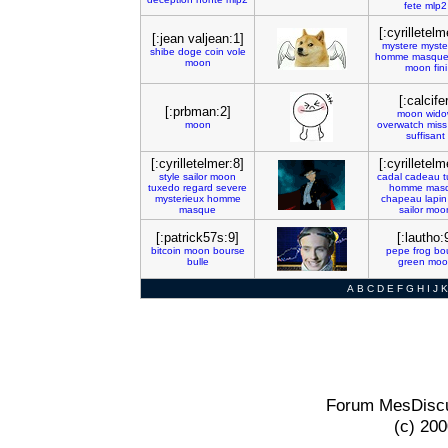
fete
mlp2
[:cyrilletelm
[:jean valjean:1]
mystere
myste
shibe
doge
coin
vole
homme
masqu
moon
moon
fini
[:calcifer
[:prbman:2]
moon
wid
moon
overwatch
miss
suffisant
[:cyrilletelmer:8]
[:cyrilletelm
style
sailor
moon
cadal
cadeau
t
tuxedo
regard
severe
homme
mas
mysterieux
homme
chapeau
lapin
masque
sailor
moo
[:patrick57s:9]
[:lautho:
bitcoin
moon
bourse
pepe
frog
bo
bulle
green
moo
A
B
C
D
E
F
G
H
I
J
K
Forum MesDiscu
(c) 20