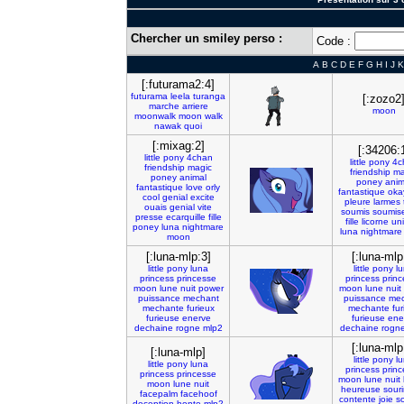
Chercher un smiley perso :
Code :
A
B
C
D
E
F
G
H
I
J
K
[:futurama2:4]
futurama
leela
turanga
[:zozo2
marche
arriere
moon
moonwalk
moon
walk
nawak
quoi
[:mixag:2]
[:34206:
little
pony
4chan
little
pony
4c
friendship
magic
friendship
ma
poney
animal
poney
anim
fantastique
love
orly
fantastique
oka
cool
genial
excite
pleure
larmes
ouais
genial
vite
soumis
soumis
presse
ecarquille
fille
fille
licorne
un
poney
luna
nightmare
luna
nightmare
moon
[:luna-mlp:3]
[:luna-mlp
little
pony
luna
little
pony
l
princess
princesse
princess
prin
moon
lune
nuit
power
moon
lune
nuit
puissance
mechant
puissance
mec
mechante
furieux
mechante
fur
furieuse
enerve
furieuse
ene
dechaine
rogne
mlp2
dechaine
rogn
[:luna-mlp
[:luna-mlp]
little
pony
l
little
pony
luna
princess
prin
princess
princesse
moon
lune
nuit
moon
lune
nuit
heureuse
souri
facepalm
facehoof
contente
joie
so
deception
honte
mlp2