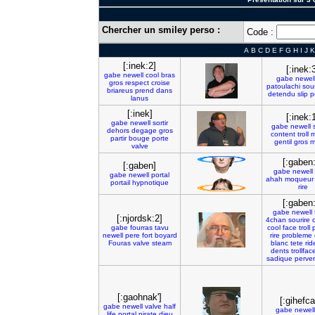
Chercher un smiley perso :
Code :
A
B
C
D
E
F
G
H
I
J
K
[:inek:2]
[:inek:
gabe
newell
cool
bras
gabe
newel
gros
respect
croise
patoulachi
sour
briareus
prend
dans
detendu
slip
p
lanus
[:inek]
[:inek:
gabe
newell
sortir
gabe
newell
dehors
degage
gros
content
troll
m
partir
bouge
porte
gentil
gros
m
valve
[:gaben:
[:gaben]
gabe
newell
gabe
newell
portal
ahah
moqueur
portail
hypnotique
rire
[:gaben:
gabe
newell
[:njordsk:2]
4chan
sourire
gabe
fourras
tavu
cool
face
troll
newell
pere
fort
boyard
rire
probleme
Fouras
valve
steam
blanc
tete
rid
dents
trollfac
sadique
perver
[:gaohnak']
[:gihefca
gabe
newell
valve
half
gabe
newell
life
portal
pirate
dieu