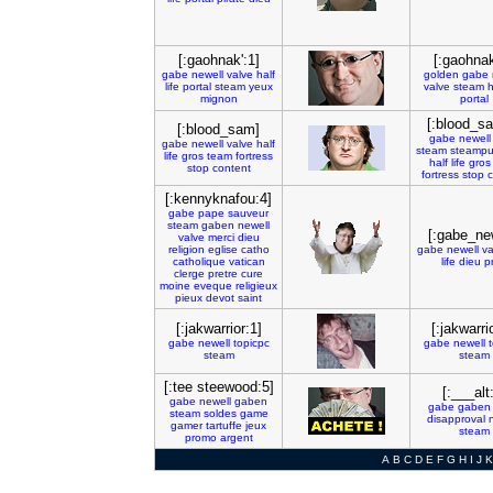
[:gaohnak':1]
[:gaohnak
gabe
newell
valve
half
golden
gabe
life
portal
steam
yeux
valve
steam
h
mignon
portal
[:blood_s
[:blood_sam]
gabe
newell
gabe
newell
valve
half
steam
steampu
life
gros
team
fortress
half
life
gros
stop
content
fortress
stop
c
[:kennyknafou:4]
gabe
pape
sauveur
steam
gaben
newell
[:gabe_ne
valve
merci
dieu
religion
eglise
catho
gabe
newell
va
catholique
vatican
life
dieu
pr
clerge
pretre
cure
moine
eveque
religieux
pieux
devot
saint
[:jakwarrior:1]
[:jakwarri
gabe
newell
topicpc
gabe
newell
steam
steam
[:tee steewood:5]
[:___alt
gabe
newell
gaben
gabe
gaben
steam
soldes
game
disapproval
gamer
tartuffe
jeux
steam
promo
argent
A
B
C
D
E
F
G
H
I
J
K