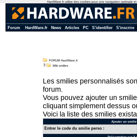
HardWare.fr utilise des cookies pour une navigation optimale et de
Forum
|
HardWare.fr
|
News
|
Articles
|
PC
|
S'identifier
|
S'inscrire
FORUM HardWare.fr
Wiki smilies
Les smilies personnalisés sont
forum.
Vous pouvez ajouter un smilie
cliquant simplement dessus ou
Voici la liste des smilies exista
Ajouter un smilie
Entrer le code du smilie perso :
Présentation sur 3