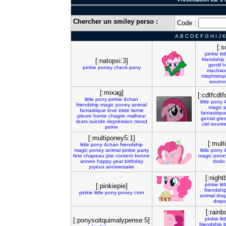
Chercher un smiley perso :
Code :
A
B
C
D
E
F
G
H
I
J
K
[:s
pinkie
litt
friendship
[:natopsi:3]
gentil
h
pinkie
poney
check
pony
machiav
mephistop
sourno
[:mixag]
[:cdtfcdtf
little
pony
pinkie
4chan
little
pony
friendship
magic
poney
animal
magic
fantastique
love
triste
larme
fantastiqu
pleure
honte
chagrin
malheur
genial
grea
tears
suicide
depression
mood
ciel
sourir
peine
[:multiponey5:1]
[:mult
little
pony
4chan
friendship
magic
poney
animal
pinkie
party
little
pony
fete
chapeau
joie
content
bonne
magic
pone
annee
happy
year
birthday
dodo
joyeux
anniversaire
[:night
pinkie
litt
[:pinkiepie]
friendshi
pinkie
little
pony
poney
corn
animal
dra
drapa
[:rain
pinkie
litt
[:ponysoitquimalypense:5]
friendship
b