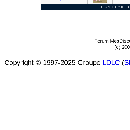
A
B
C
D
E
F
G
H
I
J
K
Forum MesDiscu
(c) 20
Copyright © 1997-2025 Groupe
LDLC
(
S