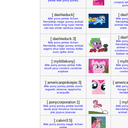
pinkie
little
pony
poney
compris
wh
pon
[:dashieduck]
[:das
little
pony
pinkie
4chan
little
pon
friendship
magic
poney
animal
friendshi
rainbow
dash
long
nyan
meme
animal
sw
ciel
star
etoile
rainbow
classe
ordre
[:das
[:dashieduck:3]
little
pon
little
pony
pinkie
4chan
friendshi
friendship
magic
poney
animal
animal
c
argent
shut
take
money
dollar
condesce
euro
spike
riche
baisse
r
[:mylittlekony]
[:myli
little
pony
poney
pinkie
folle
little
pon
sourit
yeux
content
contente
sourit
heu
explose
conte
[:americanpinkiepie:3]
[:america
little
pony
poney
pinkie
zoom
little
pon
regarde
observe
rapproche
bouge
ecarquille
tremb
[:ponycorporation:1]
[:myl
little
pony
poney
pinkie
bondit
little
pon
saute
joue
heureux
heureuse
friendshi
joie
joyeux
joyeuse
animal
[:calvin3:5]
little
pony
poney
magic
4chan
pinkie