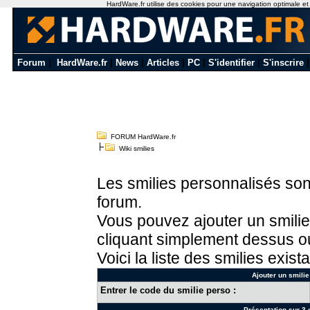
HardWare.fr utilise des cookies pour une navigation optimale et de
Forum
|
HardWare.fr
|
News
|
Articles
|
PC
|
S'identifier
|
S'inscrire
FORUM HardWare.fr
Wiki smilies
Les smilies personnalisés sont
forum.
Vous pouvez ajouter un smilie
cliquant simplement dessus ou
Voici la liste des smilies exista
Ajouter un smilie
Entrer le code du smilie perso :
Présentation sur 3