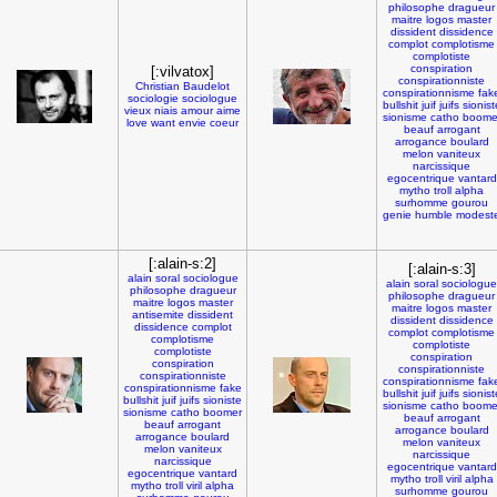
philosophe
dragueur
maitre
logos
master
dissident
dissidence
complot
complotisme
complotiste
conspiration
[:vilvatox]
conspirationniste
Christian
Baudelot
conspirationnisme
fak
sociologie
sociologue
bullshit
juif
juifs
sionist
vieux
niais
amour
aime
sionisme
catho
boome
love
want
envie
coeur
beauf
arrogant
arrogance
boulard
melon
vaniteux
narcissique
egocentrique
vantard
mytho
troll
alpha
surhomme
gourou
genie
humble
modest
[:alain-s:2]
[:alain-s:3]
alain
soral
sociologue
alain
soral
sociologue
philosophe
dragueur
philosophe
dragueur
maitre
logos
master
maitre
logos
master
antisemite
dissident
dissident
dissidence
dissidence
complot
complot
complotisme
complotisme
complotiste
complotiste
conspiration
conspiration
conspirationniste
conspirationniste
conspirationnisme
fak
conspirationnisme
fake
bullshit
juif
juifs
sionist
bullshit
juif
juifs
sioniste
sionisme
catho
boome
sionisme
catho
boomer
beauf
arrogant
beauf
arrogant
arrogance
boulard
arrogance
boulard
melon
vaniteux
melon
vaniteux
narcissique
narcissique
egocentrique
vantard
egocentrique
vantard
mytho
troll
viril
alpha
mytho
troll
viril
alpha
surhomme
gourou