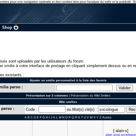
ookies pour une navigation optimale et des cookies tiers pour l'analyse du trafic et la publicité
E
|
Shop
isés sont uploadés par les utilisateurs du forum.
n smilie à votre interface de postage en cliquant simplement dessus ou en re
ies existants :
Ajouter un smilie personnalisé à la liste des favoris
milie perso :
Présentation sur 3 colonnes
|
Présentation du Wiki Smilies
Wiki smilies
 perso :
Code :
ou Mot(s) clé(s) :
A
B
C
D
E
F
G
H
I
J
K
L
M
N
O
P
Q
R
S
T
U
V
W
X
Y
Z
Autres
[:alain-s]
alain
soral
sociologue