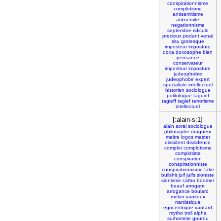
conspirationnisme
complotisme
antisemitisme
antisemite
negationnisme
septembre
ridicule
precieux
pedant
venal
situ
grotesque
imposteur
imposture
doxa
doxosophe
bien
pensance
conservateur
imposteur
imposture
judeophobie
judeophobe
expert
specialiste
intellectuel
historien
sociologue
politologue
taguief
tagieff
tagief
terrorisme
intellectuel
[:alain-s:1]
alain
soral
sociologue
philosophe
dragueur
maitre
logos
master
dissident
dissidence
complot
complotisme
complotiste
conspiration
conspirationniste
conspirationnisme
fake
bullshit
juif
juifs
sioniste
sionisme
catho
boomer
beauf
arrogant
arrogance
boulard
melon
vaniteux
narcissique
egocentrique
vantard
mytho
troll
alpha
surhomme
gourou