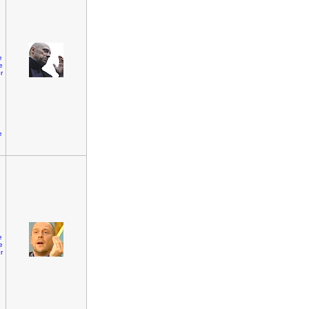
e
e
r
e
e
e
r