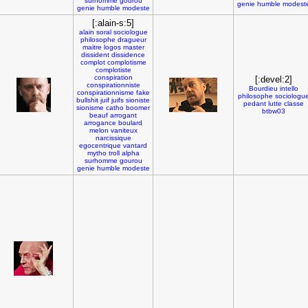
surhomme
gourou
genie
humble
modest
genie
humble
modeste
[:alain-s:5]
alain
soral
sociologue
philosophe
dragueur
maitre
logos
master
dissident
dissidence
complot
complotisme
complotiste
conspiration
[:devel:2]
conspirationniste
Bourdieu
intello
conspirationnisme
fake
philosophe
sociologu
bullshit
juif
juifs
sioniste
pedant
lutte
classe
sionisme
catho
boomer
btbw03
beauf
arrogant
arrogance
boulard
melon
vaniteux
narcissique
egocentrique
vantard
mytho
troll
alpha
surhomme
gourou
genie
humble
modeste