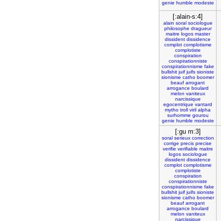
genie
humble
modeste
[:alain-s:4]
alain
soral
sociologue
philosophe
dragueur
maitre
logos
master
dissident
dissidence
complot
complotisme
complotiste
conspiration
conspirationniste
conspirationnisme
fake
bullshit
juif
juifs
sioniste
sionisme
catho
boomer
beauf
arrogant
arrogance
boulard
melon
vaniteux
narcissique
egocentrique
vantard
mytho
troll
viril
alpha
surhomme
gourou
genie
humble
modeste
[:gu m:3]
soral
serieux
correction
corrige
precis
precise
verifie
verifiable
maitre
logos
sociologue
dissident
dissidence
complot
complotisme
complotiste
conspiration
conspirationniste
conspirationnisme
fake
bullshit
juif
juifs
sioniste
sionisme
catho
boomer
beauf
arrogant
arrogance
boulard
melon
vaniteux
narcissique