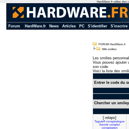
HardWare.fr utilise des c
Forum
|
HardWare.fr
|
News
|
Articles
|
PC
|
S'identifier
|
S'inscrire
FORUM HardWare.fr
Wiki smilies
Les smilies personnal
Vous pouvez ajouter u
son code.
Voici la liste des smil
Entrer le code du s
Chercher un smiley
[:relaps]
Taguieff
conspirologue
theorie
complot
conspiration