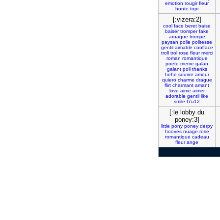
emotion
rougir
fleur
honte
topi
[:vizera:2]
cool
face
beret
baise
baiser
tromper
fake
arnaque
trompe
paysan
polie
politesse
gentil
aimable
coolface
troll
trol
rose
fleur
merci
roman
romantique
poete
meme
galan
galant
poli
thanks
hehe
sourire
amour
quiero
charme
drague
flirt
charmant
amant
love
aime
aimer
adorable
gentil
like
smile
f7u12
[:le lobby du
poney:3]
little
pony
poney
derpy
hooves
nuage
rose
romantique
cadeau
fleur
ange